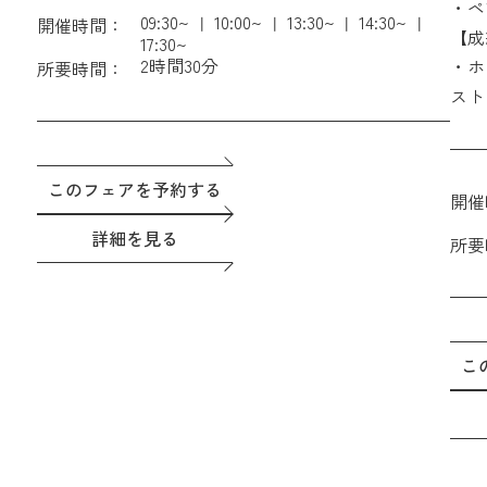
【成約特典】ホテル朝食付きペア宿泊券 ＆ THE
・ペ
09:30~
10:00~
13:30~
14:30~
開催時間：
GATEHOUSEレストラン利用時15%OFF会員権
に!
【成
17:30~
2時間30分
2026年に挙式の方へのプランも続々誕生！
・さ
・ホ
所要時間：
をプ
スト
・国
別フ
このフェアを予約する
開催
詳細を見る
所要
こ