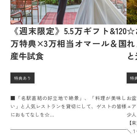
《週末限定》5.5万ギフト&120
☆
万特典×3万相当オマール＆国
れ
産牛試食
と
特典あり
特
■「名駅直結の好立地で絶景」、「料理が美味し
お盆
い」と人気レストランを貸切にして、ゲストの皆様
ェア
におもてなしを☆
少人
【来館特典】4.5万円ギフト券（ペアディナー券含
相談
【来
む）
＼１