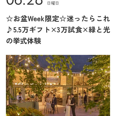
日曜日
☆お盆Week限定☆迷ったらこれ
♪5.5万ギフト×3万試食×緑と光
の挙式体験