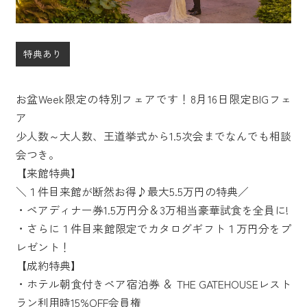
特典あり
お盆Week限定の特別フェアです！8月16日限定BIGフェ
ア
少人数～大人数、王道挙式から1.5次会までなんでも相談
会つき。
【来館特典】
＼１件目来館が断然お得♪最大5.5万円の特典／
・ペアディナー券1.5万円分＆3万相当豪華試食を全員に!
・さらに１件目来館限定でカタログギフト１万円分をプ
レゼント！
【成約特典】
・ホテル朝食付きペア宿泊券 ＆ THE GATEHOUSEレスト
ラン利用時15%OFF会員権