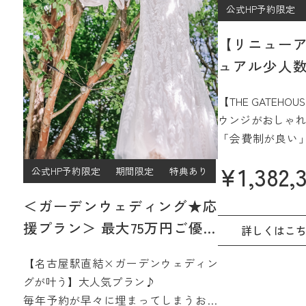
公式HP予約限定
【リニュー
ュアル少人数
プラン
【THE GATEH
ウンジがおしゃれ
「会費制が良い
ジュアルなパー
¥
1,382,
公式HP予約限定
期間限定
特典あり
過ごしたい」
そんなご希望をJ
＜ガーデンウェディング★応
15階、名古屋を
援プラン＞ 最大75万円ご優待
間で実現☆
詳しくはこ
【2027年4月/5月限定】
さらに魅力的に
【名古屋駅直結×ガーデンウェディン
みよう
グが叶う】大人気プラン♪
毎年予約が早々に埋まってしまうお得