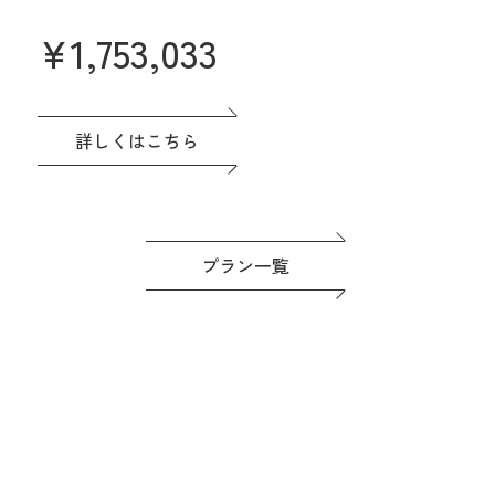
なプラン誕生♪
¥
1,753,033
名駅直結&緑あふれる貸切会場。名古
屋城も一望できる眺望も人気です♪高
評価の料理は一番のおもてなし。
ドレスなど贅沢な特典つき◎準備もゆ
詳しくはこちら
っくり進めよう！
プラン一覧