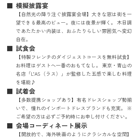
模擬披露宴
【自然光の降り注ぐ披露宴会場】大きな窓は街を一
望できる最高のビュー。夜には夜景が輝く。 木目調
であたたかい内装は、おふたりらしい雰囲気へ変幻
自在。
試食会
【特製フレンチのダイジェストコースを無料試食】
お料理はゲストへ一番のおもてなし。 東京・青山の
名店「L’AS（ラス）」が監修した五感で楽しむ料理
を堪能♪
試着会
【多数提携ショップあり】有名ドレスショップ勢揃
いで、憧れのインポートドレスブランドも充実。 ※
ご希望の方は必ずご予約時にお申し付けください。
会場コーディネート展示
【開放的で、海外映画のようにクラシカルな空間】