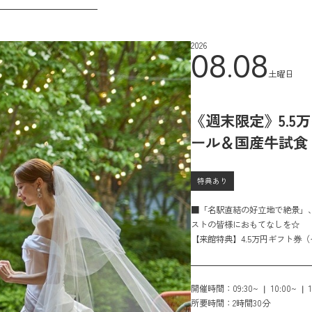
2026
08.08
土曜日
《週末限定》5.5
ール＆国産牛試食
特典あり
■「名駅直結の好立地で絶景」
ストの皆様におもてなしを☆
【来館特典】4.5万円ギフト券
【成約特典】ホテル朝食付きペア宿泊
員権
2026年に挙式の方へのプランも
開催時間：
09:30~
10:00~
所要時間：
2時間30分