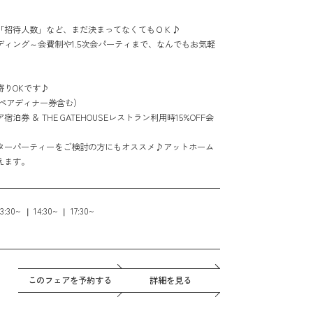
「招待人数」など、まだ決まってなくてもＯＫ♪
ィング～会費制や1.5次会パーティまで、なんでもお気軽
寄りOKです♪
（ペアディナー券含む）
券 ＆ THE GATEHOUSEレストラン利用時15%OFF会
ターパーティーをご検討の方にもオススメ♪アットホーム
えます。
13:30~
14:30~
17:30~
このフェアを予約する
詳細を見る