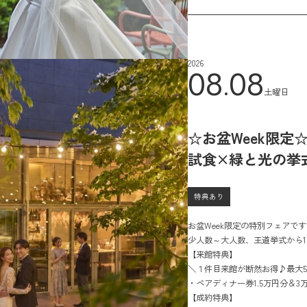
2026
08.08
土曜日
☆お盆Week限定
試食×緑と光の挙
特典あり
お盆Week限定の特別フェアです！
少人数～大人数、王道挙式から1
【来館特典】
＼１件目来館が断然お得♪最大5
・ペアディナー券1.5万円分＆3
・さらに１件目来館限定でカタ
【成約特典】