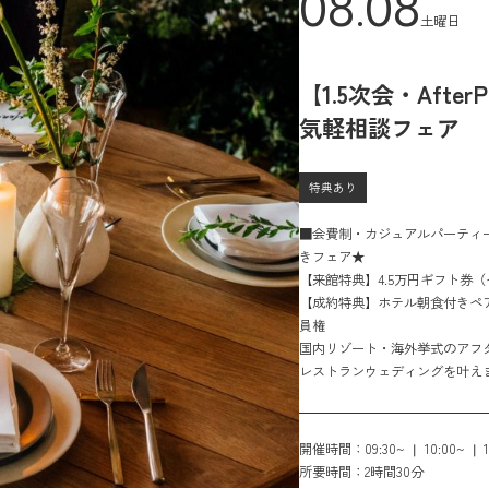
08.08
土曜日
【1.5次会・Aft
気軽相談フェア
特典あり
■会費制・カジュアルパーティ
きフェア★
【来館特典】4.5万円ギフト券
【成約特典】ホテル朝食付きペア宿泊
員権
国内リゾート・海外挙式のアフ
レストランウェディングを叶え
開催時間：
09:30~
10:00~
所要時間：
2時間30分