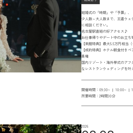
結婚式の「時期」や「予算」、
少人数～大人数まで、王道ウェデ
に相談ください。
名古屋駅直結の好アクセス♪
お仕事帰りやデート中のお立ち
【来館特典】最大5.5万円相当
【成約特典】ホテル朝食付きペア宿泊
員権
国内リゾート・海外挙式のアフ
なレストランウェディングを叶
開催時間：
09:30~
10:00~
所要時間：
2時間30分
2026