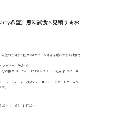
erParty希望】無料試食×見積り★お
ー希望の方向き！国産牛&オマール海老を堪能できる試食付
（ペアディナー券含む）
券 ＆ THE GATEHOUSEレストラン利用時15%OFF会
ターパーティーをご検討の方にオススメ♪アットホームな
ます。
13:30~
14:30~
17:30~