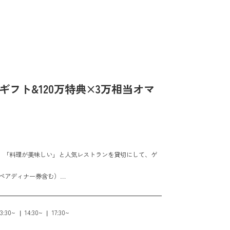
万ギフト&120万特典×3万相当オマ
、「料理が美味しい」と人気レストランを貸切にして、ゲ
（ペアディナー券含む）
券 ＆ THE GATEHOUSEレストラン利用時15%OFF会
続々誕生！
13:30~
14:30~
17:30~