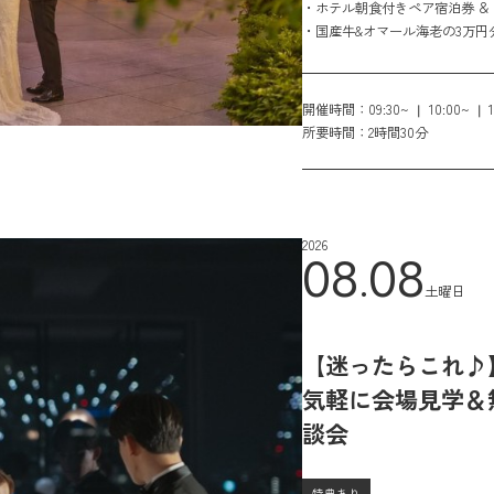
・ホテル朝食付きペア宿泊券 ＆ TH
・国産牛&オマール海老の3万
開催時間：
09:30~
10:00~
所要時間：
2時間30分
2026
08.08
土曜日
【迷ったらこれ♪
気軽に会場見学＆
談会
特典あり