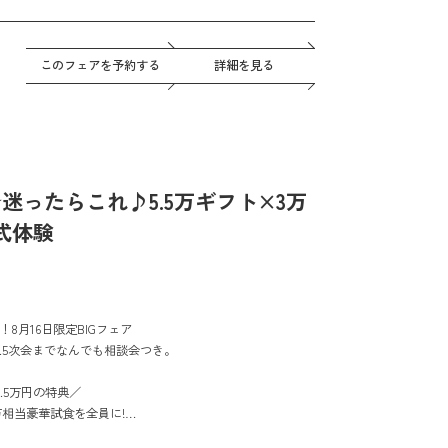
このフェアを予約する
詳細を見る
☆迷ったらこれ♪5.5万ギフト×3万
式体験
8月16日限定BIGフェア
.5次会までなんでも相談会つき。
.5万円の特典／
万相当豪華試食を全員に!
ログギフト１万円分をプレゼント！