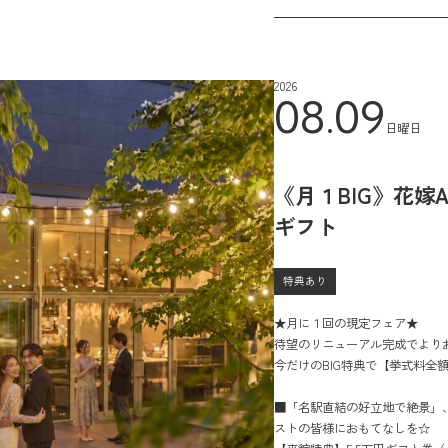
2026
08.09
日曜日
《月１BIG》花嫁
ギフト
特典あり
★月に１回の現定フェア★
待望のリニューアル完成でより
今だけのBIG特典で【挙式料全額
■「名駅直結の好立地で絶景」
ストの皆様におもてなしを☆