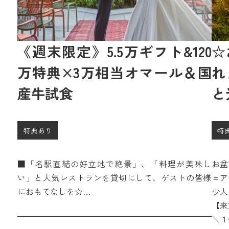
《週末限定》5.5万ギフト&120
☆
万特典×3万相当オマール＆国
れ
産牛試食
と
特典あり
特
■「名駅直結の好立地で絶景」、「料理が美味し
お盆
い」と人気レストランを貸切にして、ゲストの皆様
ェア
におもてなしを☆
少人
【来館特典】4.5万円ギフト券（ペアディナー券含
相談
【来
む）
＼１