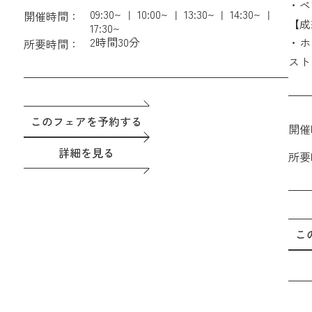
【成約特典】ホテル朝食付きペア宿泊券 ＆ THE
・ペ
09:30~
10:00~
13:30~
14:30~
開催時間：
GATEHOUSEレストラン利用時15%OFF会員権
に!
【成
17:30~
2時間30分
2026年に挙式の方へのプランも続々誕生！
・さ
・ホ
所要時間：
をプ
スト
・国
別フ
このフェアを予約する
開催
詳細を見る
所要
こ