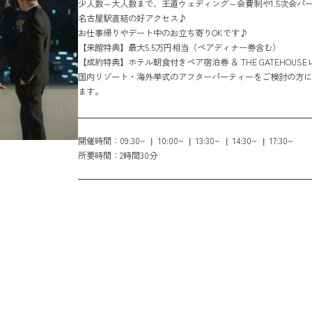
少人数～大人数まで、王道ウェディング～会費制や1.5次会パ
名古屋駅直結の好アクセス♪
お仕事帰りやデート中のお立ち寄りOKです♪
【来館特典】最大5.5万円相当（ペアディナー券含む）
【成約特典】ホテル朝食付きペア宿泊券 ＆ THE GATEHOUSE
国内リゾート・海外挙式のアフターパーティーをご検討の方に
ます。
開催時間：
09:30~
10:00~
13:30~
14:30~
17:30~
所要時間：
2時間30分