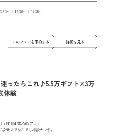
続々誕生！
13:30~
14:30~
17:30~
このフェアを予約する
詳細を見る
☆迷ったらこれ♪5.5万ギフト×3万
式体験
8月16日限定BIGフェア
.5次会までなんでも相談会つき。