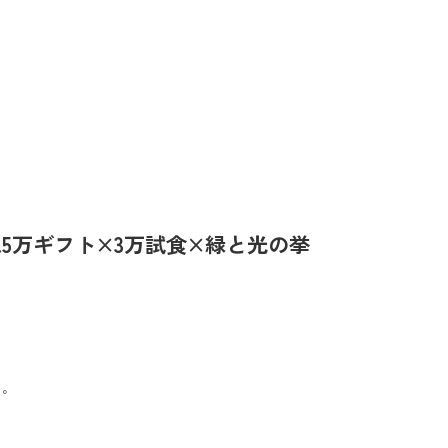
.5万ギフト×3万試食×緑と光の挙
き。