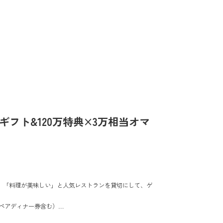
万ギフト&120万特典×3万相当オマ
、「料理が美味しい」と人気レストランを貸切にして、ゲ
（ペアディナー券含む）
券 ＆ THE GATEHOUSEレストラン利用時15%OFF会