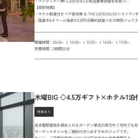
・ペアディナー券1.5万円分＆3万相当豪華試食を全員に!
・さらに１件目来館限定でカタログギフト１万円分をプレゼン
【成約特典】
・ホテル朝食付きペア宿泊券 ＆ THE GATEHOUSEレストラン
・国産牛&オマール海老の3万円分無料試食つきの特別フェア
開催時間：
09:30~
10:00~
13:30~
14:30~
17:30~
所要時間：
2時間30分
木曜BIG ◇4.5万ギフト×ホテル
特典あり
名古屋駅直結＆緑あふれるガーデン挙式の両方叶う市内でも珍
ガーデンスタイルをご検討の方におすすめのフェアです。