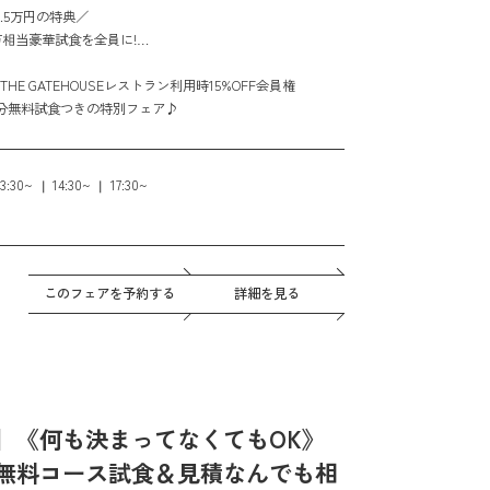
.5万円の特典／
万相当豪華試食を全員に!
ログギフト１万円分をプレゼント！
E GATEHOUSEレストラン利用時15%OFF会員権
円分無料試食つきの特別フェア♪
13:30~
14:30~
17:30~
このフェアを予約する
詳細を見る
】《何も決まってなくてもOK》
無料コース試食＆見積なんでも相