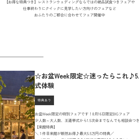
【お得な特典つき】レストランウェディングならではの絶品試食つきフェアや
仕事終わりにクイックに見学したい方向けのフェアなど
おふたりのご都合に合わせてフェア開催中
☆お盆Week限定☆迷ったらこれ♪5
式体験
特典あり
お盆Week限定の特別フェアです！8月16日限定BIGフェア
少人数～大人数、王道挙式から1.5次会までなんでも相談会つ
【来館特典】
＼１件目来館が断然お得♪最大5.5万円の特典／