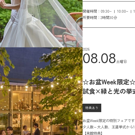
員権
2026年に挙式の方へのプランも
開催時間：
09:30~
10:00~
所要時間：
2時間30分
2026
08.08
土曜日
☆お盆Week限定
試食×緑と光の挙
特典あり
お盆Week限定の特別フェアです！
少人数～大人数、王道挙式から1
【来館特典】