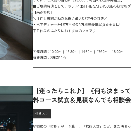
さらに、ご来館の皆様には15,000円相当のお食事券贈呈♪
■ご成約特典として、ホテル1泊&THE GATEHOUSEの朝食を
【来館特典】
＼１件目来館が断然お得♪最大5.5万円の特典／
・ペアディナー券1.5万円分＆3万相当豪華試食を全員に!
・さらに１件目来館限定でカタログギフト１万円分をプレゼン
平日休みのふたりにおすすめのフェア♪
開催時間：
10:00~
13:30~
14:30~
17:30~
18:00~
所要時間：
2時間30分
【迷ったらこれ♪】《何も決まって
料コース試食＆見積なんでも相談会
特典あり
結婚式の「時期」や「予算」、「招待人数」など、まだ決まっ