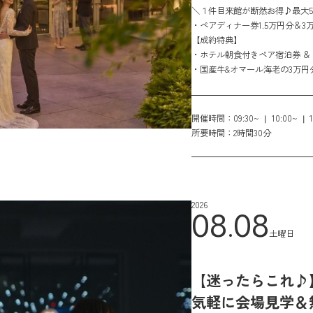
＼１件目来館が断然お得♪最大5
・ペアディナー券1.5万円分＆3
・さらに１件目来館限定でカタ
【成約特典】
・ホテル朝食付きペア宿泊券 ＆ TH
・国産牛&オマール海老の3万
開催時間：
09:30~
10:00~
所要時間：
2時間30分
2026
08.08
土曜日
【迷ったらこれ♪
気軽に会場見学＆