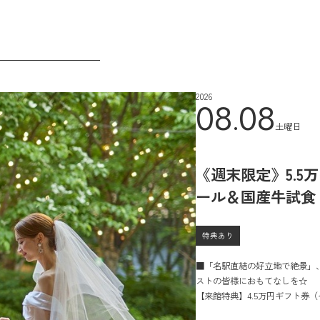
2026
08.08
土曜日
《週末限定》5.5
ール＆国産牛試食
特典あり
■「名駅直結の好立地で絶景」
ストの皆様におもてなしを☆
【来館特典】4.5万円ギフト券
【成約特典】ホテル朝食付きペア宿泊