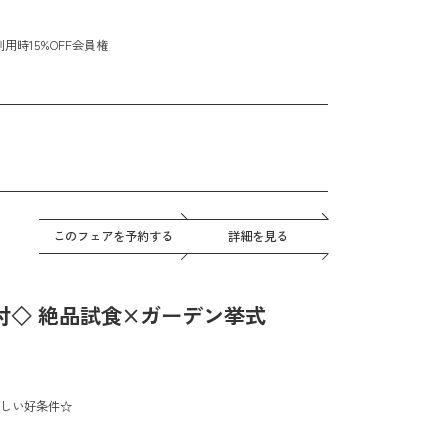
ト！
利用時15%OFF会員権
♪
このフェアを予約する
詳細を見る
1泊付◇ 絶品試食×ガーデン挙式
しい好条件☆