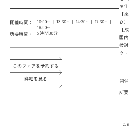
む）
い。
お仕
【成約特典】ホテル朝食付きペア宿泊券 ＆ THE
【来
GATEHOUSEレストラン利用時15%OFF会員権
10:00~
13:30~
14:30~
17:30~
む）
開催時間：
18:00~
【成
2時間30分
所要時間：
GA
国内
検討
ウェ
このフェアを予約する
詳細を見る
開催
所要
こ