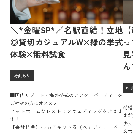
＼*金曜SP*／名駅直結！立地
【
◎貸切カジュアルW×緑の挙式
っ
体験×無料試食
見
ん
特典あり
特
■国内リゾート・海外挙式のアフターパーティーを
ご検討の方にオススメ
結婚
アットホームなレストランウェディングを叶えま
まだ
す！
少人
【来館特典】4.5万円ギフト券（ペアディナー券含
1.
名古