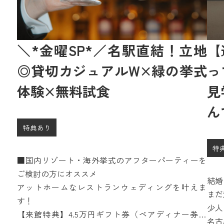
＼*金曜SP*／名駅直結！立地
【
◎貸切カジュアルW×緑の挙式
っ
体験×無料試食
見
ん
特典あり
特
■国内リゾート・海外挙式のアフターパーティーを
ご検討の方にオススメ
結婚
アットホームなレストランウェディングを叶えま
まだ
す！
少人
【来館特典】4.5万円ギフト券（ペアディナー券含
1.
名古