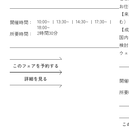
む）
い。
お仕
【成約特典】ホテル朝食付きペア宿泊券 ＆ THE
【来
GATEHOUSEレストラン利用時15%OFF会員権
10:00~
13:30~
14:30~
17:30~
む）
開催時間：
18:00~
【成
2時間30分
所要時間：
GA
国内
検討
ウェ
このフェアを予約する
詳細を見る
開催
所要
こ