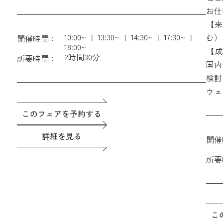
む）
い。
お仕
【成約特典】ホテル朝食付きペア宿泊券 ＆ THE
【来
GATEHOUSEレストラン利用時15%OFF会員権
10:00~
13:30~
14:30~
17:30~
む）
開催時間：
18:00~
【成
2時間30分
所要時間：
GA
国内
検討
ウェ
このフェアを予約する
詳細を見る
開催
所要
こ