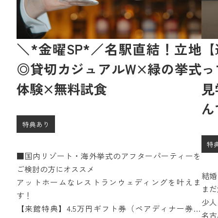
＼*金曜SP*／名駅直結！立地
【
◎貸切カジュアルW×緑の挙式
っ
体験×無料試食
見
ん
特典あり
特
■国内リゾート・海外挙式のアフターパーティーを
ご検討の方にオススメ
結婚
アットホームなレストランウェディングを叶えま
まだ
す！
少人
【来館特典】4.5万円ギフト券（ペアディナー券含
1.
名古