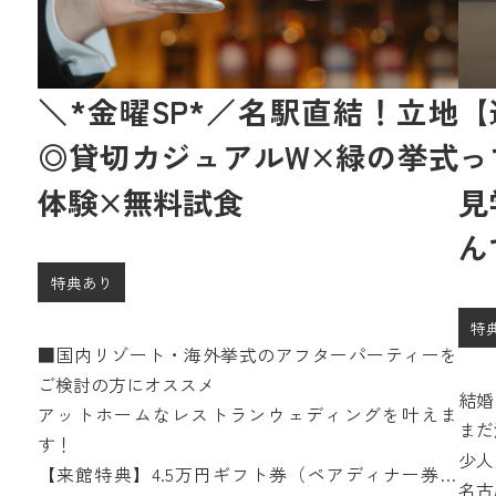
＼*金曜SP*／名駅直結！立地
【
◎貸切カジュアルW×緑の挙式
っ
体験×無料試食
見
ん
特典あり
特
■国内リゾート・海外挙式のアフターパーティーを
ご検討の方にオススメ
結婚
アットホームなレストランウェディングを叶えま
まだ
す！
少人
【来館特典】4.5万円ギフト券（ペアディナー券含
1.
名古