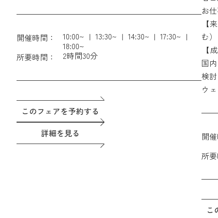
む）
い。
お仕
【成約特典】ホテル朝食付きペア宿泊券 ＆ THE
【来
GATEHOUSEレストラン利用時15%OFF会員権
10:00~
13:30~
14:30~
17:30~
む）
開催時間：
18:00~
【成
2時間30分
所要時間：
GA
国内
検討
ウェ
このフェアを予約する
詳細を見る
開催
所要
こ