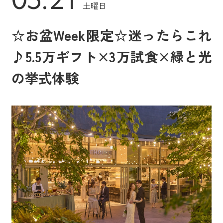
土曜日
☆お盆Week限定☆迷ったらこれ
♪5.5万ギフト×3万試食×緑と光
の挙式体験