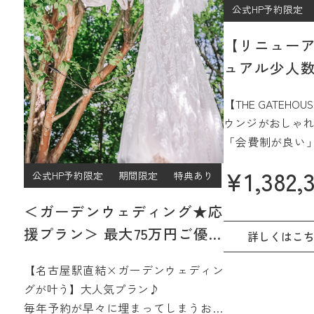
公式HP予約限定
【リニュー
ュアル少人数
プラン
【THE GATEH
ウンジがおしゃれ
「会費制が良い
ジュアルなパー
¥
1,382,
公式HP予約限定
期間限定
特典あり
過ごしたい」
そんなご希望をJ
＜ガーデンウェディング★応
15階、名古屋を
援プラン＞ 最大75万円ご優待
間で実現☆
詳しくはこ
【2027年4月/5月限定】
さらに魅力的に
【名古屋駅直結×ガーデンウェディン
みよう
グが叶う】大人気プラン♪
毎年予約が早々に埋まってしまうお得