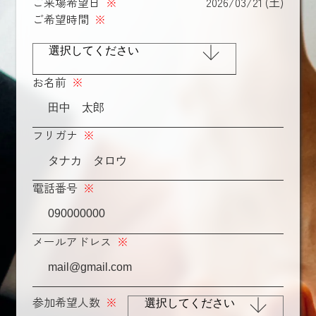
ご来場希望日
※
2026/03/21 (土)
ご希望時間
※
お名前
※
フリガナ
※
電話番号
※
メールアドレス
※
参加希望人数
※