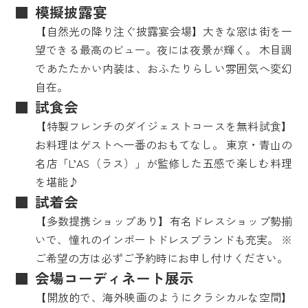
模擬披露宴
【自然光の降り注ぐ披露宴会場】大きな窓は街を一
望できる最高のビュー。夜には夜景が輝く。 木目調
であたたかい内装は、おふたりらしい雰囲気へ変幻
自在。
試食会
【特製フレンチのダイジェストコースを無料試食】
お料理はゲストへ一番のおもてなし。 東京・青山の
名店「L’AS（ラス）」が監修した五感で楽しむ料理
を堪能♪
試着会
【多数提携ショップあり】有名ドレスショップ勢揃
いで、憧れのインポートドレスブランドも充実。 ※
ご希望の方は必ずご予約時にお申し付けください。
会場コーディネート展示
【開放的で、海外映画のようにクラシカルな空間】