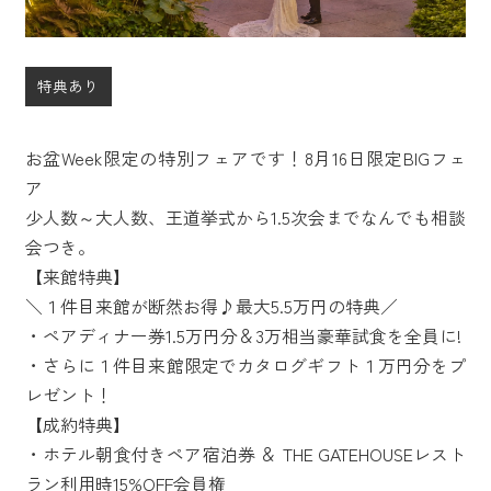
特典あり
お盆Week限定の特別フェアです！8月16日限定BIGフェ
ア
少人数～大人数、王道挙式から1.5次会までなんでも相談
会つき。
【来館特典】
＼１件目来館が断然お得♪最大5.5万円の特典／
・ペアディナー券1.5万円分＆3万相当豪華試食を全員に!
・さらに１件目来館限定でカタログギフト１万円分をプ
レゼント！
【成約特典】
・ホテル朝食付きペア宿泊券 ＆ THE GATEHOUSEレスト
ラン利用時15%OFF会員権