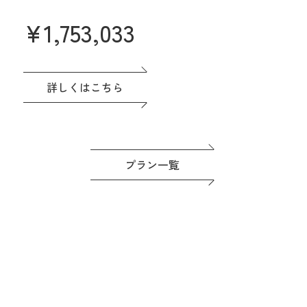
なプラン誕生♪
¥
1,753,033
名駅直結&緑あふれる貸切会場。名古
屋城も一望できる眺望も人気です♪高
評価の料理は一番のおもてなし。
ドレスなど贅沢な特典つき◎準備もゆ
詳しくはこちら
っくり進めよう！
プラン一覧