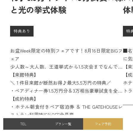
と光の挙式体験
体
特典あり
特
お盆Week限定の特別フェアです！8月16日限定BIGフ
■名
ェア
に気
少人数～大人数、王道挙式から1.5次会までなんでも
【来
相談会つき。
【来館特典】
＼１
【成
＼１件目来館が断然お得♪最大5.5万円の特典／
・ペ
ホテ
・ペアディナー券1.5万円分＆3万相当豪華試食を全員
に!
トラ
に!
【成約特典】
・さ
・さらに１件目来館限定でカタログギフト１万円分
・ホテル朝食付きペア宿泊券 ＆ THE GATEHOUSEレ
をプ
をプレゼント！
ストラン利用時15%OFF会員権
開催
・国産牛&オマール海老の3万円分無料試食つきの特
TEL
プラン一覧
フェア予約
別フェア♪
所要