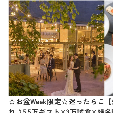
☆お盆Week限定☆迷ったらこ
【
れ♪5.5万ギフト×3万試食×緑
名