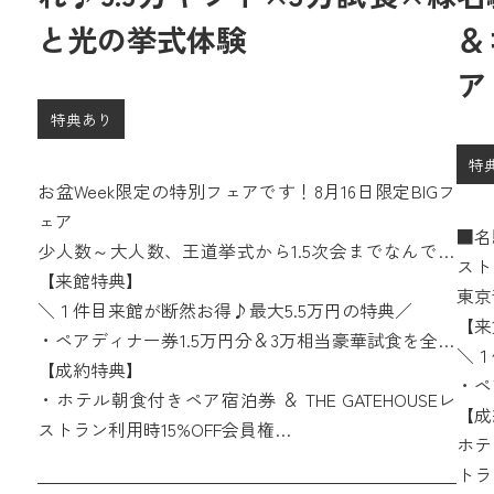
と光の挙式体験
＆
ア
特典あり
特
お盆Week限定の特別フェアです！8月16日限定BIGフ
ェア
■名
少人数～大人数、王道挙式から1.5次会までなんでも
スト
相談会つき。
【来館特典】
東京
＼１件目来館が断然お得♪最大5.5万円の特典／
ェフ
【来
・ペアディナー券1.5万円分＆3万相当豪華試食を全員
直結
＼１
に!
【成約特典】
理が
・ペ
・さらに１件目来館限定でカタログギフト１万円分
・ホテル朝食付きペア宿泊券 ＆ THE GATEHOUSEレ
に!
【成
をプレゼント！
ストラン利用時15%OFF会員権
・さ
ホテ
・国産牛&オマール海老の3万円分無料試食つきの特
をプ
トラ
別フェア♪