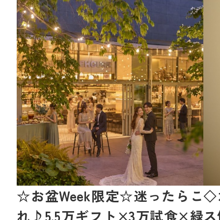
☆お盆Week限定☆迷ったらこ
◇
れ♪5.5万ギフト×3万試食×緑
ス