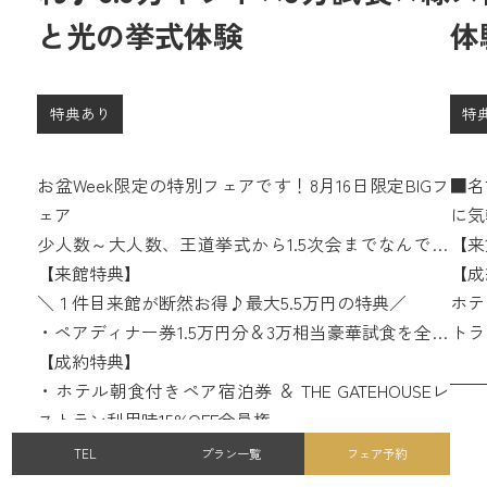
と光の挙式体験
体
特典あり
特
お盆Week限定の特別フェアです！8月16日限定BIGフ
■名
ェア
に気
少人数～大人数、王道挙式から1.5次会までなんでも
【来
相談会つき。
【来館特典】
＼１
【成
＼１件目来館が断然お得♪最大5.5万円の特典／
・ペ
ホテ
・ペアディナー券1.5万円分＆3万相当豪華試食を全員
に!
トラ
に!
【成約特典】
・さ
・さらに１件目来館限定でカタログギフト１万円分
・ホテル朝食付きペア宿泊券 ＆ THE GATEHOUSEレ
をプ
をプレゼント！
ストラン利用時15%OFF会員権
開催
・国産牛&オマール海老の3万円分無料試食つきの特
TEL
プラン一覧
フェア予約
別フェア♪
所要