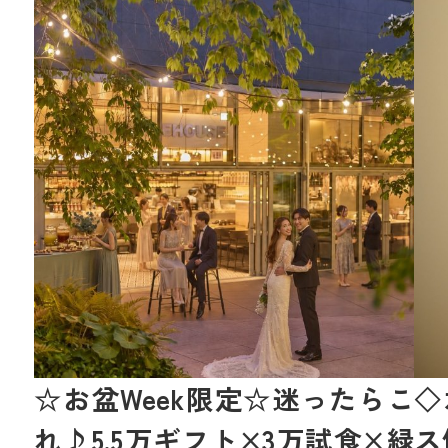
☆お盆Week限定☆迷ったらこ
◇
れ♪5.5万ギフト×3万試食×緑
ス