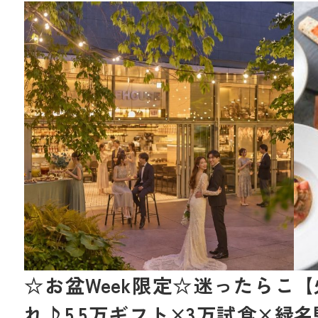
☆お盆Week限定☆迷ったらこ
【
れ♪5.5万ギフト×3万試食×緑
名