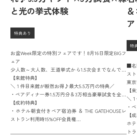
と光の挙式体験
＆
ア
特典あり
特
お盆Week限定の特別フェアです！8月16日限定BIGフ
ェア
■名
少人数～大人数、王道挙式から1.5次会までなんでも
スト
相談会つき。
【来館特典】
東京
＼１件目来館が断然お得♪最大5.5万円の特典／
ェフ
【来
・ペアディナー券1.5万円分＆3万相当豪華試食を全員
直結
＼１
に!
【成約特典】
理が
・ペ
・さらに１件目来館限定でカタログギフト１万円分
・ホテル朝食付きペア宿泊券 ＆ THE GATEHOUSEレ
に!
【成
をプレゼント！
ストラン利用時15%OFF会員権
・さ
ホテ
・国産牛&オマール海老の3万円分無料試食つきの特
をプ
トラ
別フェア♪