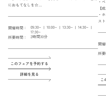
・ペ
におもてなしを☆
に!
【成
【来館特典】5.5万円ギフト券（ペアディナー券含
・さ
・ホ
む）
をプ
スト
【成約特典】ホテル朝食付きペア宿泊券 ＆ THE
09:30~
10:00~
13:30~
14:30~
・国
開催時間：
GATEHOUSEレストラン利用時15%OFF会員権
17:30~
別フ
2時間30分
所要時間：
開催
所要
このフェアを予約する
詳細を見る
こ