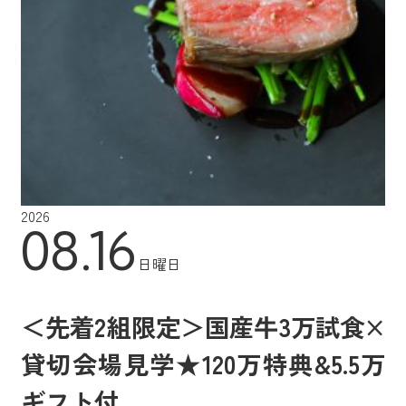
2026
08.16
日曜日
＜先着2組限定＞国産牛3万試食×
貸切会場見学★120万特典&5.5万
ギフト付