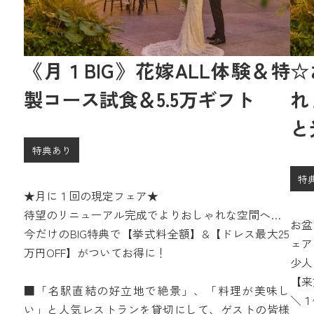
《月１BIG》花嫁ALL体験＆特
☆
製コース試食＆5.5万ギフト
れ
と
特典あり
特
★月に１回の現定フェア★
待望のリニューアル完成でよりおしゃれな空間へ…
お盆
今だけのBIG特典で【挙式料全額】&【ドレス最大25
ェア
万円OFF】がついてお得に！
少人
相談
【来
■「名駅直結の好立地で絶景」、「料理が美味し
＼１
い」と人気レストランを貸切にして、ゲストの皆様