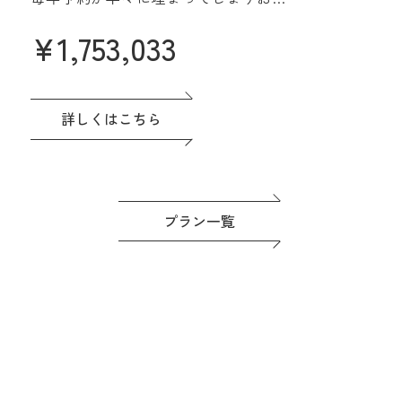
なプラン誕生♪
¥
1,753,033
名駅直結&緑あふれる貸切会場。名古
屋城も一望できる眺望も人気です♪高
評価の料理は一番のおもてなし。
ドレスなど贅沢な特典つき◎準備もゆ
詳しくはこちら
っくり進めよう！
プラン一覧