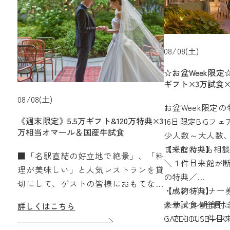
08/08(土)
☆お盆Week限定
ギフト×3万試食
08/08(土)
お盆Week限定
《週末限定》5.5万ギフト&120万特典×3
16日限定BIGフェ
万相当オマール＆国産牛試食
少人数～大人数、
までなんでも相
【来館特典】
■「名駅直結の好立地で絶景」、「料
＼１件目来館が断
理が美味しい」と人気レストランを貸
の特典／
切にして、ゲストの皆様におもてなし
・ペアディナー券
【成約特典】
を☆
豪華試食を全員に
・ホテル朝食付き
詳しくはこちら
【来館特典】4.5万円ギフト券（ペアデ
・さらに１件目
GATEHOUSEレ
ィナー券含む）