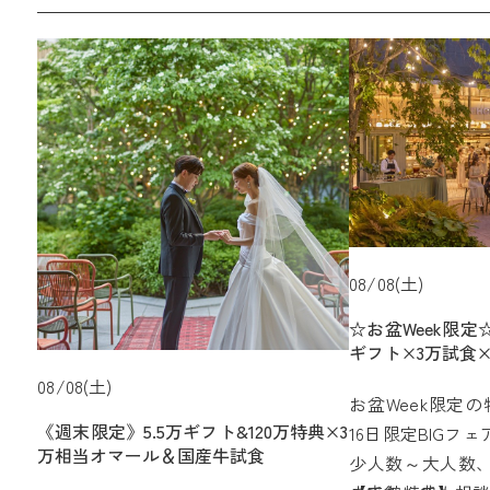
08/08(土)
☆お盆Week限定
ギフト×3万試食
08/08(土)
お盆Week限定
《週末限定》5.5万ギフト&120万特典×3
16日限定BIGフェ
万相当オマール＆国産牛試食
少人数～大人数、