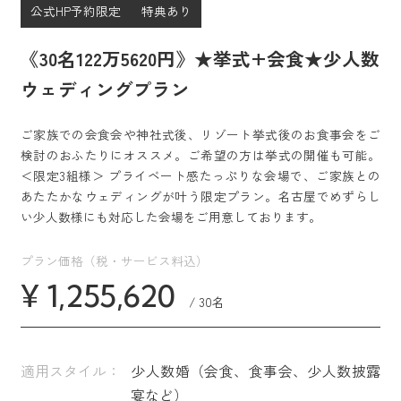
公式HP予約限定
特典あり
《30名122万5620円》★挙式+会食★少人数
ウェディングプラン
ご家族での会食会や神社式後、リゾート挙式後のお食事会をご
検討のおふたりにオススメ。ご希望の方は挙式の開催も可能。
＜限定3組様＞ プライベート感たっぷりな会場で、ご家族との
あたたかなウェディングが叶う限定プラン。名古屋でめずらし
い少人数様にも対応した会場をご用意しております。
プラン価格（税・サービス料込）
¥ 1,255,620
/ 30名
適用スタイル：
少人数婚（会食、食事会、少人数披露
宴など）