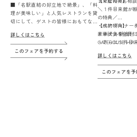
までなんでも相
【来館特典】
■「名駅直結の好立地で絶景」、「料
＼１件目来館が断
理が美味しい」と人気レストランを貸
の特典／
切にして、ゲストの皆様におもてなし
・ペアディナー券
【成約特典】
を☆
豪華試食を全員に
・ホテル朝食付き
詳しくはこちら
【来館特典】4.5万円ギフト券（ペアデ
・さらに１件目
GATEHOUSEレ
ィナー券含む）
フト１万円分を
会員権
このフェアを予約する
【成約特典】ホテル朝食付きペア宿泊
詳しくはこちら
・国産牛&オマー
券 ＆ THE GATEHOUSEレストラン利用
試食つきの特別
時15%OFF会員権
このフェアを予
2026年に挙式の方へのプランも続々誕
生！