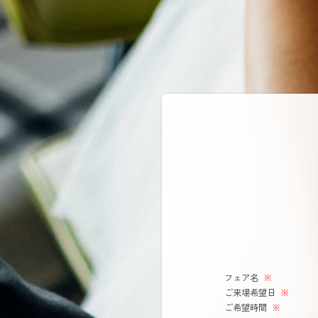
フェア名
※
ご来場希望日
※
ご希望時間
※