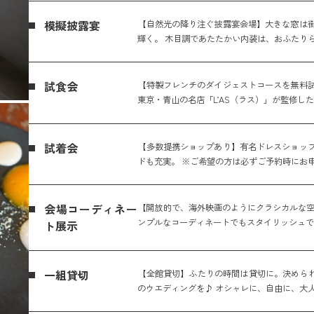
模擬披露宴
【自然光の降り注ぐ披露宴会場】大きな窓は
輝く。 木目調であたたかい内装は、おふたり
試食会
【特製フレンチのダイジェストコースを無料
東京・青山の名店「L’AS（ラス）」が監修し
試着会
【多数提携ショップあり】有名ドレスショッ
ドも充実。 ※ご希望の方は必ずご予約時にお
会場コーディネー
【開放的で、海外映画のようにクラシカルな空
ンプルなコーディネートでもスタイリッシュで
ト展示
一組貸切
【全館貸切】ふたりの時間は貸切に。決められ
のウエディングを♪ オシャレに、自由に、大