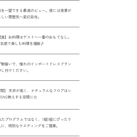
街を一望できる最高のビュー。夜には夜景が
らしい雰囲気へ変幻自在。
試食】お料理はゲストへ一番のおもてなし。
た五感で楽しむ料理を堪能♪
プ勢揃いで、憧れのインポートドレスブラン
申し付けください。
間】 天井が高く、ナチュラルなフロアはシ
SNS映えする空間に☆
たプログラムではなく、1組1組にぴったり
人に、特別なウエディングをご提案。