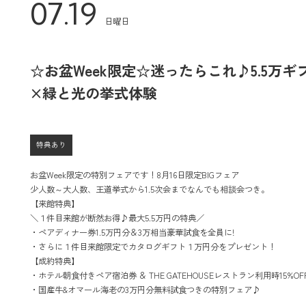
07.19
日曜日
☆お盆Week限定☆迷ったらこれ♪5.5万ギ
×緑と光の挙式体験
特典あり
お盆Week限定の特別フェアです！8月16日限定BIGフェア
少人数～大人数、王道挙式から1.5次会までなんでも相談会つき。
【来館特典】
＼１件目来館が断然お得♪最大5.5万円の特典／
・ペアディナー券1.5万円分＆3万相当豪華試食を全員に!
・さらに１件目来館限定でカタログギフト１万円分をプレゼント！
【成約特典】
・ホテル朝食付きペア宿泊券 ＆ THE GATEHOUSEレストラン利用時15%O
・国産牛&オマール海老の3万円分無料試食つきの特別フェア♪