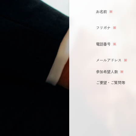
お名前
※
フリガナ
※
電話番号
※
メールアドレス
※
参加希望人数
※
ご要望・ご質問等