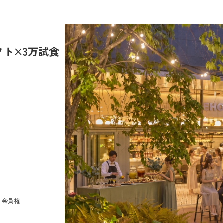
フト×3万試食
FF会員権