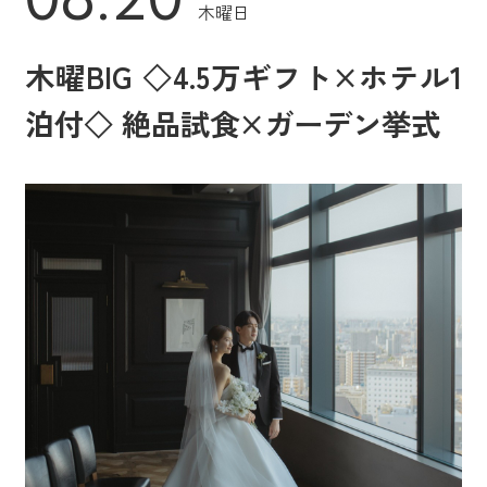
木曜日
木曜BIG ◇4.5万ギフト×ホテル1
泊付◇ 絶品試食×ガーデン挙式