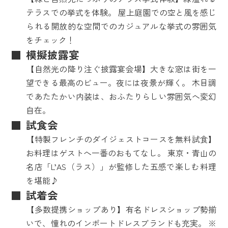
テラスでの挙式を体験。 屋上庭園での空と風を感じ
られる開放的な空間でのカジュアルな挙式の雰囲気
をチェック！
模擬披露宴
【自然光の降り注ぐ披露宴会場】大きな窓は街を一
望できる最高のビュー。夜には夜景が輝く。 木目調
であたたかい内装は、おふたりらしい雰囲気へ変幻
自在。
試食会
【特製フレンチのダイジェストコースを無料試食】
お料理はゲストへ一番のおもてなし。 東京・青山の
名店「L’AS（ラス）」が監修した五感で楽しむ料理
を堪能♪
試着会
【多数提携ショップあり】有名ドレスショップ勢揃
いで、憧れのインポートドレスブランドも充実。 ※