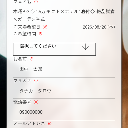
フェア名
※
木曜BIG ◇4.5万ギフト×ホテル1泊付◇ 絶品試食
×ガーデン挙式
ご来場希望日
※
2026/08/20 (木)
ご希望時間
※
お名前
※
フリガナ
※
電話番号
※
メールアドレス
※