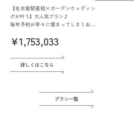
【2027年4月/5月限定】
さらに魅力的に
【名古屋駅直結×ガーデンウェディン
みよう
グが叶う】大人気プラン♪
毎年予約が早々に埋まってしまうお得
なプラン誕生♪
¥
1,753,033
名駅直結&緑あふれる貸切会場。名古
屋城も一望できる眺望も人気です♪高
評価の料理は一番のおもてなし。
ドレスなど贅沢な特典つき◎準備もゆ
詳しくはこちら
っくり進めよう！
プラン一覧