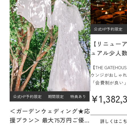
公式HP予約限定
【リニュー
ュアル少人数
プラン
【THE GATEH
ウンジがおしゃれ
「会費制が良い
ジュアルなパー
¥
1,382,
公式HP予約限定
期間限定
特典あり
過ごしたい」
そんなご希望をJ
＜ガーデンウェディング★応
15階、名古屋を
援プラン＞ 最大75万円ご優待
間で実現☆
詳しくはこ