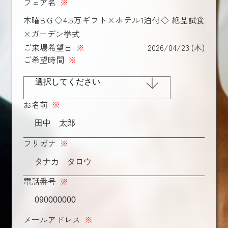
フェア名
※
木曜BIG ◇4.5万ギフト×ホテル1泊付◇ 絶品試食
×ガーデン挙式
ご来場希望日
※
2026/04/23 (木)
ご希望時間
※
お名前
※
フリガナ
※
電話番号
※
メールアドレス
※