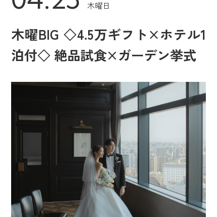
木曜日
木曜BIG ◇4.5万ギフト×ホテル1
泊付◇ 絶品試食×ガーデン挙式