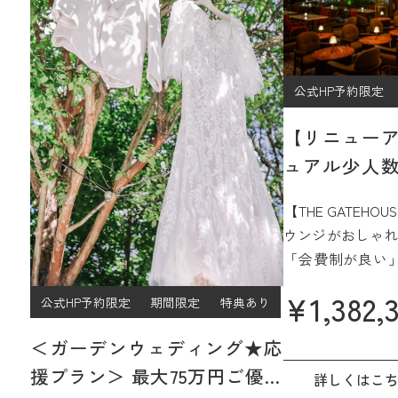
公式HP予約限定
【リニュー
ュアル少人数
プラン
【THE GATEH
ウンジがおしゃれ
「会費制が良い
ジュアルなパー
¥
1,382,
公式HP予約限定
期間限定
特典あり
過ごしたい」
そんなご希望をJ
＜ガーデンウェディング★応
15階、名古屋を
援プラン＞ 最大75万円ご優待
間で実現☆
詳しくはこ