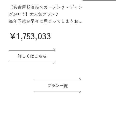
【2027年4月/5月限定】
さらに魅力的に
【名古屋駅直結×ガーデンウェディン
みよう
グが叶う】大人気プラン♪
毎年予約が早々に埋まってしまうお得
なプラン誕生♪
¥
1,753,033
名駅直結&緑あふれる貸切会場。名古
屋城も一望できる眺望も人気です♪高
評価の料理は一番のおもてなし。
ドレスなど贅沢な特典つき◎準備もゆ
詳しくはこちら
っくり進めよう！
プラン一覧