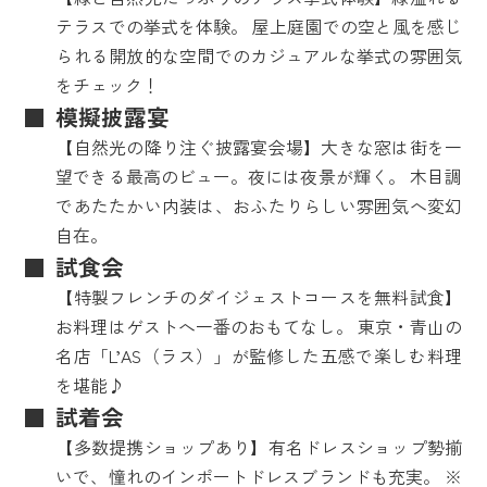
テラスでの挙式を体験。 屋上庭園での空と風を感じ
られる開放的な空間でのカジュアルな挙式の雰囲気
をチェック！
模擬披露宴
【自然光の降り注ぐ披露宴会場】大きな窓は街を一
望できる最高のビュー。夜には夜景が輝く。 木目調
であたたかい内装は、おふたりらしい雰囲気へ変幻
自在。
試食会
【特製フレンチのダイジェストコースを無料試食】
お料理はゲストへ一番のおもてなし。 東京・青山の
名店「L’AS（ラス）」が監修した五感で楽しむ料理
を堪能♪
試着会
【多数提携ショップあり】有名ドレスショップ勢揃
いで、憧れのインポートドレスブランドも充実。 ※