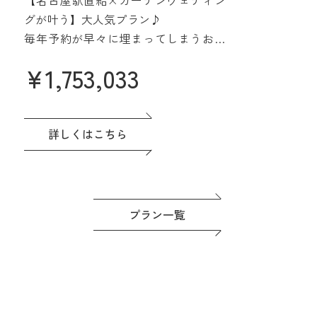
みよう
グが叶う】大人気プラン♪
毎年予約が早々に埋まってしまうお得
なプラン誕生♪
¥
1,753,033
名駅直結&緑あふれる貸切会場。名古
屋城も一望できる眺望も人気です♪高
評価の料理は一番のおもてなし。
ドレスなど贅沢な特典つき◎準備もゆ
詳しくはこちら
っくり進めよう！
プラン一覧