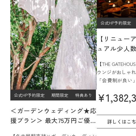
公式HP予約限定
【リニュー
ュアル少人数
プラン
【THE GATEH
ウンジがおしゃれ
「会費制が良い
ジュアルなパー
¥
1,382,
公式HP予約限定
期間限定
特典あり
過ごしたい」
そんなご希望をJ
＜ガーデンウェディング★応
15階、名古屋を
援プラン＞ 最大75万円ご優待
間で実現☆
詳しくはこ
【2027年4月/5月限定】
さらに魅力的に
【名古屋駅直結×ガーデンウェディン