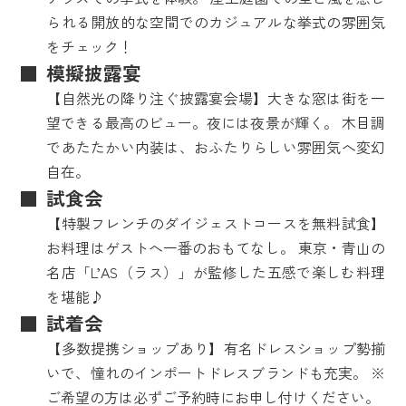
られる開放的な空間でのカジュアルな挙式の雰囲気
をチェック！
模擬披露宴
【自然光の降り注ぐ披露宴会場】大きな窓は街を一
望できる最高のビュー。夜には夜景が輝く。 木目調
であたたかい内装は、おふたりらしい雰囲気へ変幻
自在。
試食会
【特製フレンチのダイジェストコースを無料試食】
お料理はゲストへ一番のおもてなし。 東京・青山の
名店「L’AS（ラス）」が監修した五感で楽しむ料理
を堪能♪
試着会
【多数提携ショップあり】有名ドレスショップ勢揃
いで、憧れのインポートドレスブランドも充実。 ※
ご希望の方は必ずご予約時にお申し付けください。