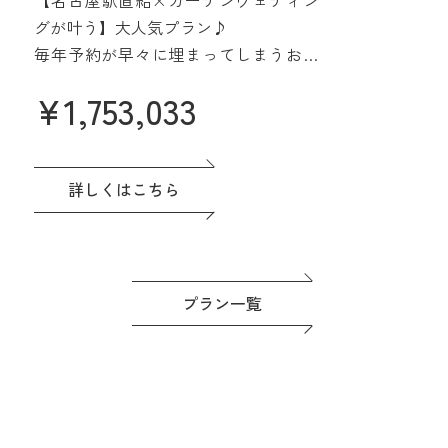
みよう
グが叶う】大人気プラン♪
毎年予約が早々に埋まってしまうお得
なプラン誕生♪
¥
1,753,033
名駅直結&緑あふれる貸切会場。名古
屋城も一望できる眺望も人気です♪高
評価の料理は一番のおもてなし。
ドレスなど贅沢な特典つき◎準備もゆ
詳しくはこちら
っくり進めよう！
プラン一覧