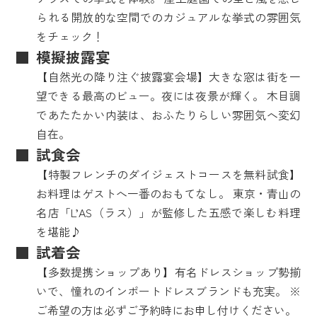
られる開放的な空間でのカジュアルな挙式の雰囲気
をチェック！
模擬披露宴
【自然光の降り注ぐ披露宴会場】大きな窓は街を一
望できる最高のビュー。夜には夜景が輝く。 木目調
であたたかい内装は、おふたりらしい雰囲気へ変幻
自在。
試食会
【特製フレンチのダイジェストコースを無料試食】
お料理はゲストへ一番のおもてなし。 東京・青山の
名店「L’AS（ラス）」が監修した五感で楽しむ料理
を堪能♪
試着会
【多数提携ショップあり】有名ドレスショップ勢揃
いで、憧れのインポートドレスブランドも充実。 ※
ご希望の方は必ずご予約時にお申し付けください。