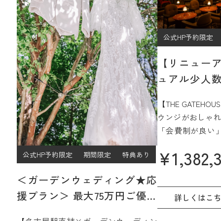
公式HP予約限定
【リニュー
ュアル少人数
プラン
【THE GATEH
ウンジがおしゃれ
「会費制が良い
ジュアルなパー
¥
1,382,
公式HP予約限定
期間限定
特典あり
過ごしたい」
そんなご希望をJ
＜ガーデンウェディング★応
15階、名古屋を
援プラン＞ 最大75万円ご優待
間で実現☆
詳しくはこ
【2027年4月/5月限定】
さらに魅力的に
【名古屋駅直結×ガーデンウェディン