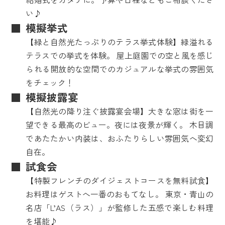
い♪
模擬挙式
【緑と自然光たっぷりのテラス挙式体験】緑溢れる
テラスでの挙式を体験。 屋上庭園での空と風を感じ
られる開放的な空間でのカジュアルな挙式の雰囲気
をチェック！
模擬披露宴
【自然光の降り注ぐ披露宴会場】大きな窓は街を一
望できる最高のビュー。夜には夜景が輝く。 木目調
であたたかい内装は、おふたりらしい雰囲気へ変幻
自在。
試食会
【特製フレンチのダイジェストコースを無料試食】
お料理はゲストへ一番のおもてなし。 東京・青山の
名店「L’AS（ラス）」が監修した五感で楽しむ料理
を堪能♪