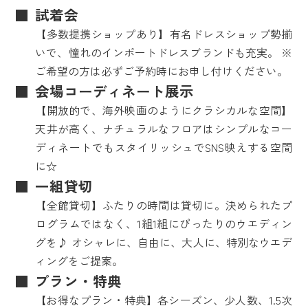
試着会
【多数提携ショップあり】有名ドレスショップ勢揃
いで、憧れのインポートドレスブランドも充実。 ※
ご希望の方は必ずご予約時にお申し付けください。
会場コーディネート展示
【開放的で、海外映画のようにクラシカルな空間】
天井が高く、ナチュラルなフロアはシンプルなコー
ディネートでもスタイリッシュでSNS映えする空間
に☆
一組貸切
【全館貸切】ふたりの時間は貸切に。決められたプ
ログラムではなく、1組1組にぴったりのウエディン
グを♪ オシャレに、自由に、大人に、特別なウエデ
ィングをご提案。
プラン・特典
【お得なプラン・特典】各シーズン、少人数、1.5次