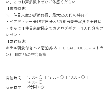
い」とのお声多数♪ぜひご体感ください
【来館特典】
＼１件目来館が断然お得♪最大5.5万円の特典／
・ペアディナー券1.5万円分＆3万相当豪華試食を全員に!
・さらに１件目来館限定でカタログギフト１万円分をプ
レゼント！
【成約特典】
ホテル朝食付きペア宿泊券 ＆ THE GATEHOUSEレストラ
ン利用時15%OFF会員権
10:00~ ○
12:00~ ○
13:30~ ○
開催時間：
14:30~ ○
2時間30分
所要時間：