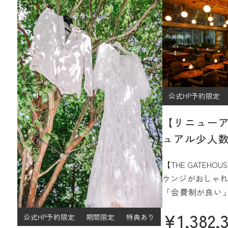
公式HP予約限定
【リニュー
ュアル少人数
プラン
【THE GATEH
ウンジがおしゃれ
「会費制が良い
ジュアルなパー
¥
1,382,
公式HP予約限定
期間限定
特典あり
過ごしたい」