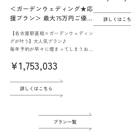
そんなご希望をJ
＜ガーデンウェディング★応
15階、名古屋を
援プラン＞ 最大75万円ご優待
間で実現☆
詳しくはこ
【2027年4月/5月限定】
さらに魅力的に
【名古屋駅直結×ガーデンウェディン
みよう
グが叶う】大人気プラン♪
毎年予約が早々に埋まってしまうお得
なプラン誕生♪
¥
1,753,033
名駅直結&緑あふれる貸切会場。名古
屋城も一望できる眺望も人気です♪高
評価の料理は一番のおもてなし。
ドレスなど贅沢な特典つき◎準備もゆ
詳しくはこちら
っくり進めよう！
プラン一覧