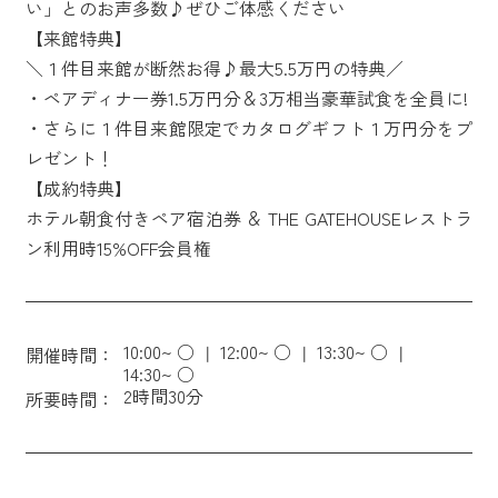
い」とのお声多数♪ぜひご体感ください
【来館特典】
＼１件目来館が断然お得♪最大5.5万円の特典／
・ペアディナー券1.5万円分＆3万相当豪華試食を全員に!
・さらに１件目来館限定でカタログギフト１万円分をプ
レゼント！
【成約特典】
ホテル朝食付きペア宿泊券 ＆ THE GATEHOUSEレストラ
ン利用時15%OFF会員権
10:00~ ○
12:00~ ○
13:30~ ○
開催時間：
14:30~ ○
2時間30分
所要時間：