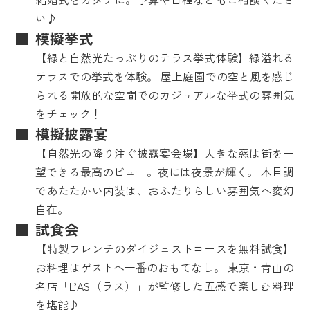
い♪
模擬挙式
【緑と自然光たっぷりのテラス挙式体験】緑溢れる
テラスでの挙式を体験。 屋上庭園での空と風を感じ
られる開放的な空間でのカジュアルな挙式の雰囲気
をチェック！
模擬披露宴
【自然光の降り注ぐ披露宴会場】大きな窓は街を一
望できる最高のビュー。夜には夜景が輝く。 木目調
であたたかい内装は、おふたりらしい雰囲気へ変幻
自在。
試食会
【特製フレンチのダイジェストコースを無料試食】
お料理はゲストへ一番のおもてなし。 東京・青山の
名店「L’AS（ラス）」が監修した五感で楽しむ料理
を堪能♪