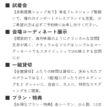
試着会
【多数提携ショップあり】有名ドレスショップ勢揃
いで、憧れのインポートドレスブランドも充実。 ※
ご希望の方は必ずご予約時にお申し付けください。
会場コーディネート展示
【開放的で、海外映画のようにクラシカルな空間】
天井が高く、ナチュラルなフロアはシンプルなコー
ディネートでもスタイリッシュでSNS映えする空間
に☆
一組貸切
【全館貸切】ふたりの時間は貸切に。決められたプ
ログラムではなく、1組1組にぴったりのウエディン
グを♪ オシャレに、自由に、大人に、特別なウエデ
ィングをご提案。
プラン・特典
【お得なプラン・特典】各シーズン、少人数、1.5次