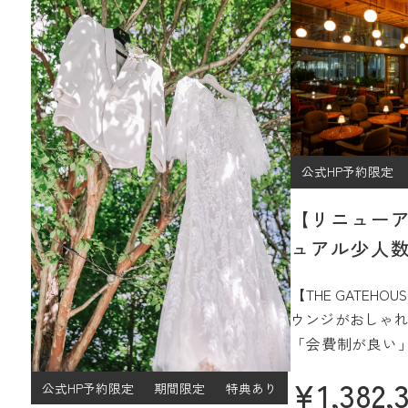
公式HP予約限定
【リニュー
ュアル少人数
プラン
【THE GATEH
ウンジがおしゃれ
「会費制が良い
ジュアルなパー
¥
1,382,
公式HP予約限定
期間限定
特典あり
過ごしたい」