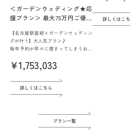
そんなご希望をJ
＜ガーデンウェディング★応
15階、名古屋を
援プラン＞ 最大75万円ご優待
間で実現☆
詳しくはこ
【2027年4月/5月限定】
さらに魅力的に
【名古屋駅直結×ガーデンウェディン
みよう
グが叶う】大人気プラン♪
毎年予約が早々に埋まってしまうお得
なプラン誕生♪
¥
1,753,033
名駅直結&緑あふれる貸切会場。名古
屋城も一望できる眺望も人気です♪高
評価の料理は一番のおもてなし。
ドレスなど贅沢な特典つき◎準備もゆ
詳しくはこちら
っくり進めよう！
プラン一覧