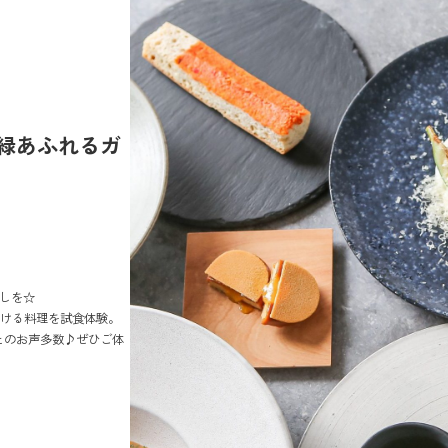
緑あふれるガ
しを☆
がける料理を試食体験。
とのお声多数♪ぜひご体