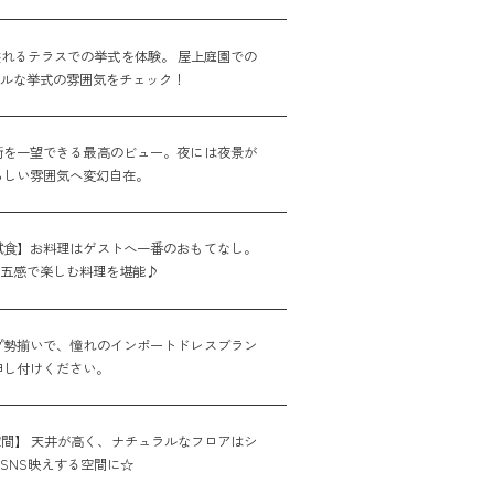
れるテラスでの挙式を体験。 屋上庭園での
アルな挙式の雰囲気をチェック！
街を一望できる最高のビュー。夜には夜景が
らしい雰囲気へ変幻自在。
試食】お料理はゲストへ一番のおもてなし。
た五感で楽しむ料理を堪能♪
プ勢揃いで、憧れのインポートドレスブラン
申し付けください。
間】 天井が高く、ナチュラルなフロアはシ
SNS映えする空間に☆