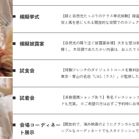
模擬挙式
【緑と自然光たっぷりのテラス挙式体験】緑溢
空と風を感じられる開放的な空間でのカジュ
模擬披露宴
【自然光の降り注ぐ披露宴会場】大きな窓は
輝く。 木目調であたたかい内装は、おふたり
試食会
【特製フレンチのダイジェストコースを無料
東京・青山の名店「L’AS（ラス）」が監修し
試着会
【多数提携ショップあり】有名ドレスショッ
ドも充実。 ※ご希望の方は必ずご予約時にお
会場コーディネー
【開放的で、海外映画のようにクラシカルな空
ンプルなコーディネートでもスタイリッシュで
ト展示