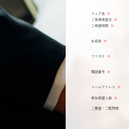
フェア名
※
ご来場希望日
※
ご希望時間
※
お名前
※
フリガナ
※
電話番号
※
メールアドレス
※
参加希望人数
※
ご要望・ご質問等