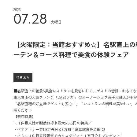
2026
07.28
火曜日
【火曜限定：当館おすすめ☆】名駅直上の
ーデン＆コース料理で美食の体験フェア
特典あり
■名駅直上の絶景&美食レストランを貸切にして、ゲストの皆様におもてな
東京青山の人気フレンチ「L’AS(ラス)」のオーナーシェフ兼子大輔氏が手
「名駅直結の好立地でゲストも安心！」「レストランの料理が美味しい」
感ください
【来館特典】
＼１件目来館が断然お得♪最大5.5万円の特典／
・ペアディナー券1.5万円分＆3万相当豪華試食を全員に!
・さらに１件目来館限定でカタログギフト１万円分をプレゼント！