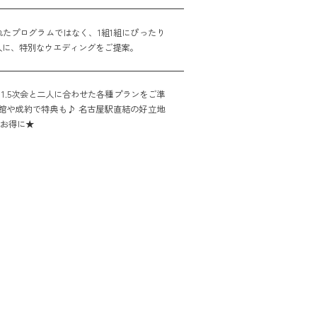
たプログラムではなく、1組1組にぴったり
人に、特別なウエディングをご提案。
1.5次会と二人に合わせた各種プランをご準
館や成約で特典も♪ 名古屋駅直結の好立地
をお得に★