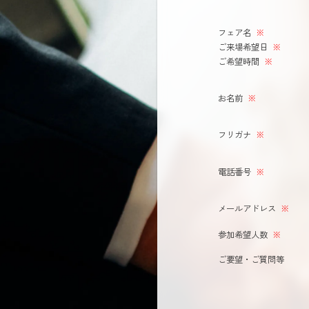
フェア名
※
ご来場希望日
※
ご希望時間
※
お名前
※
フリガナ
※
電話番号
※
メールアドレス
※
参加希望人数
※
ご要望・ご質問等