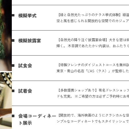
模擬挙式
【緑と自然光たっぷりのテラス挙式体験】緑溢
空と風を感じられる開放的な空間でのカジュ
模擬披露宴
【自然光の降り注ぐ披露宴会場】大きな窓は
輝く。 木目調であたたかい内装は、おふたり
試食会
【特製フレンチのダイジェストコースを無料
東京・青山の名店「L’AS（ラス）」が監修し
試着会
【多数提携ショップあり】有名ドレスショッ
ドも充実。 ※ご希望の方は必ずご予約時にお
会場コーディネー
【開放的で、海外映画のようにクラシカルな空
ンプルなコーディネートでもスタイリッシュで
ト展示