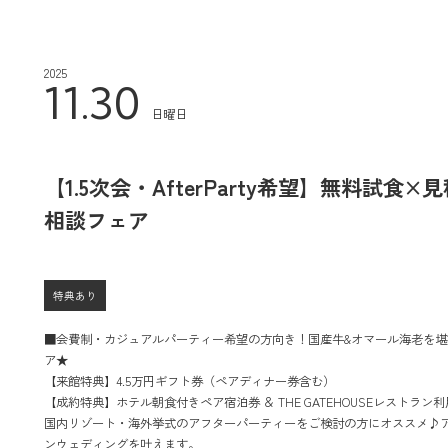
2025
11.30
日曜日
【1.5次会・AfterParty希望】無料試食
相談フェア
特典あり
■会費制・カジュアルパーティー希望の方向き！国産牛&オマール海老を
ア★
【来館特典】4.5万円ギフト券（ペアディナー券含む）
【成約特典】ホテル朝食付きペア宿泊券 ＆ THE GATEHOUSEレストラン利
国内リゾート・海外挙式のアフターパーティーをご検討の方にオススメ♪
ンウェディングを叶えます。