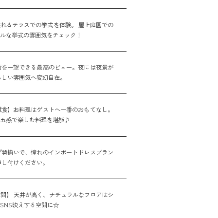
れるテラスでの挙式を体験。 屋上庭園での
アルな挙式の雰囲気をチェック！
街を一望できる最高のビュー。夜には夜景が
らしい雰囲気へ変幻自在。
試食】お料理はゲストへ一番のおもてなし。
た五感で楽しむ料理を堪能♪
プ勢揃いで、憧れのインポートドレスブラン
申し付けください。
間】 天井が高く、ナチュラルなフロアはシ
SNS映えする空間に☆