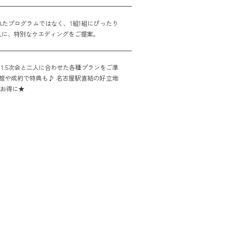
たプログラムではなく、1組1組にぴったり
人に、特別なウエディングをご提案。
1.5次会と二人に合わせた各種プランをご準
館や成約で特典も♪ 名古屋駅直結の好立地
をお得に★