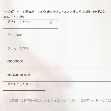
＼*金曜SP*／名駅直結！立地◎貸切カジュアルW×緑の挙式体験×無料試食
2026/07/10 (金)