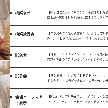
模擬挙式
【緑と自然光たっぷりのテラス挙式体験】緑溢
空と風を感じられる開放的な空間でのカジュ
模擬披露宴
【自然光の降り注ぐ披露宴会場】大きな窓は
輝く。 木目調であたたかい内装は、おふたり
試食会
【特製フレンチのダイジェストコースを無料
東京・青山の名店「L’AS（ラス）」が監修し
試着会
【多数提携ショップあり】有名ドレスショッ
ドも充実。 ※ご希望の方は必ずご予約時にお
会場コーディネー
【開放的で、海外映画のようにクラシカルな空
ンプルなコーディネートでもスタイリッシュで
ト展示