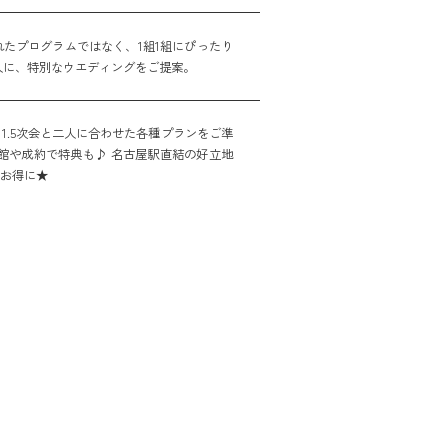
たプログラムではなく、1組1組にぴったり
人に、特別なウエディングをご提案。
1.5次会と二人に合わせた各種プランをご準
館や成約で特典も♪ 名古屋駅直結の好立地
をお得に★