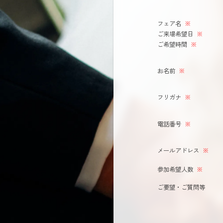
フェア名
※
ご来場希望日
※
ご希望時間
※
お名前
※
フリガナ
※
電話番号
※
メールアドレス
※
参加希望人数
※
ご要望・ご質問等