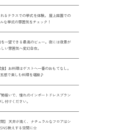
れるテラスでの挙式を体験。 屋上庭園での
アルな挙式の雰囲気をチェック！
街を一望できる最高のビュー。夜には夜景が
らしい雰囲気へ変幻自在。
試食】お料理はゲストへ一番のおもてなし。
た五感で楽しむ料理を堪能♪
プ勢揃いで、憧れのインポートドレスブラン
申し付けください。
間】 天井が高く、ナチュラルなフロアはシ
SNS映えする空間に☆