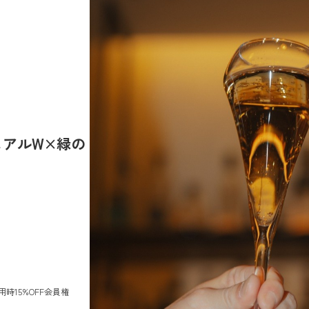
ュアルW×緑の
用時15%OFF会員権