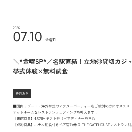
2026
07.10
金曜日
＼*金曜SP*／名駅直結！立地◎貸切カジ
挙式体験×無料試食
特典あり
■国内リゾート・海外挙式のアフターパーティーをご検討の方にオススメ
アットホームなレストランウェディングを叶えます！
【来館特典】4.5万円ギフト券（ペアディナー券含む）
【成約特典】ホテル朝食付きペア宿泊券 ＆ THE GATEHOUSEレストラン利