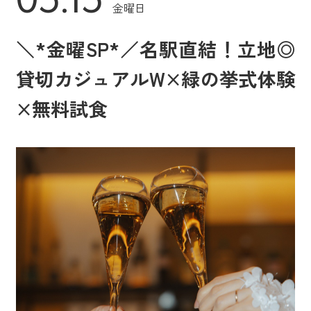
金曜日
＼*金曜SP*／名駅直結！立地◎
貸切カジュアルW×緑の挙式体験
×無料試食