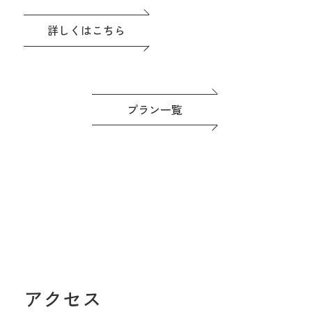
評価の料理は一番のおもてなし。
ドレスなど贅沢な特典つき◎準備もゆ
詳しくはこちら
っくり進めよう！
プラン一覧
アクセス