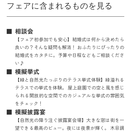
フェアに含まれるものを見る
相談会
【フェア初参加でも安心】結婚式は何から決めたら
良いの？そんな疑問も解消！ おふたりにぴったりの
結婚式をカタチに。予算や日程などもご相談くださ
い♪
模擬挙式
【緑と自然光たっぷりのテラス挙式体験】緑溢れる
テラスでの挙式を体験。 屋上庭園での空と風を感じ
られる開放的な空間でのカジュアルな挙式の雰囲気
をチェック！
模擬披露宴
【自然光の降り注ぐ披露宴会場】大きな窓は街を一
望できる最高のビュー。夜には夜景が輝く。 木目調