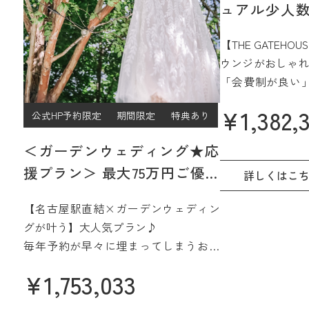
ュアル少人数
プラン
【THE GATEH
ウンジがおしゃれ
「会費制が良い
ジュアルなパー
¥
1,382,
公式HP予約限定
期間限定
特典あり
過ごしたい」
そんなご希望をJ
＜ガーデンウェディング★応
15階、名古屋を
援プラン＞ 最大75万円ご優待
間で実現☆
詳しくはこ
【2027年4月/5月限定】
さらに魅力的に
【名古屋駅直結×ガーデンウェディン
みよう
グが叶う】大人気プラン♪
毎年予約が早々に埋まってしまうお得
なプラン誕生♪
¥
1,753,033
名駅直結&緑あふれる貸切会場。名古
屋城も一望できる眺望も人気です♪高