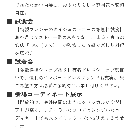
であたたかい内装は、おふたりらしい雰囲気へ変幻
自在。
試食会
【特製フレンチのダイジェストコースを無料試食】
お料理はゲストへ一番のおもてなし。 東京・青山の
名店「L’AS（ラス）」が監修した五感で楽しむ料理
を堪能♪
試着会
【多数提携ショップあり】有名ドレスショップ勢揃
いで、憧れのインポートドレスブランドも充実。 ※
ご希望の方は必ずご予約時にお申し付けください。
会場コーディネート展示
【開放的で、海外映画のようにクラシカルな空間】
天井が高く、ナチュラルなフロアはシンプルなコー
ディネートでもスタイリッシュでSNS映えする空間
に☆