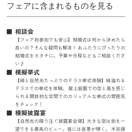
フェアに含まれるものを見る
相談会
【フェア初参加でも安心】結婚式は何から決めたら
良いの？そんな疑問も解消！ おふたりにぴったりの
結婚式をカタチに。予算や日程などもご相談くださ
い♪
模擬挙式
【緑と自然光たっぷりのテラス挙式体験】緑溢れる
テラスでの挙式を体験。 屋上庭園での空と風を感じ
られる開放的な空間でのカジュアルな挙式の雰囲気
をチェック！
模擬披露宴
【自然光の降り注ぐ披露宴会場】大きな窓は街を一
望できる最高のビュー。夜には夜景が輝く。 木目調