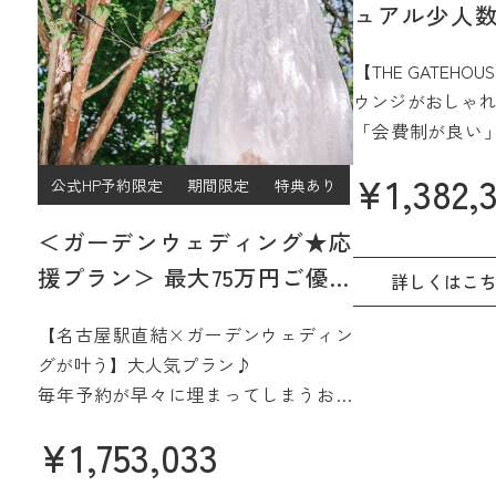
ュアル少人数
プラン
【THE GATEH
ウンジがおしゃれ
「会費制が良い
ジュアルなパー
¥
1,382,
公式HP予約限定
期間限定
特典あり
過ごしたい」
そんなご希望をJ
＜ガーデンウェディング★応
15階、名古屋を
援プラン＞ 最大75万円ご優待
間で実現☆
詳しくはこ
【2027年4月/5月限定】
さらに魅力的に
【名古屋駅直結×ガーデンウェディン
みよう
グが叶う】大人気プラン♪
毎年予約が早々に埋まってしまうお得
なプラン誕生♪
¥
1,753,033
名駅直結&緑あふれる貸切会場。名古
屋城も一望できる眺望も人気です♪高