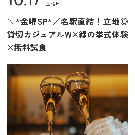
金曜日
＼*金曜SP*／名駅直結！立地◎
貸切カジュアルW×緑の挙式体験
×無料試食