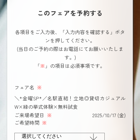
このフェアを予約する
各項目をご入力後、「入力内容を確認する」ボタ
ンを押してください。
(当日のご予約の際はお電話にてお願いいたしま
す。)
「
※
」の項目は必須事項です。
フェア名
※
＼*金曜SP*／名駅直結！立地◎貸切カジュアル
W×緑の挙式体験×無料試食
ご来場希望日
※
2025/10/17 (金)
ご希望時間
※