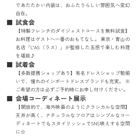
であたたかい内装は、おふたりらしい雰囲気へ変幻
自在。
試食会
【特製フレンチのダイジェストコースを無料試食】
お料理はゲストへ一番のおもてなし。 東京・青山の
名店「L’AS（ラス）」が監修した五感で楽しむ料理
を堪能♪
試着会
【多数提携ショップあり】有名ドレスショップ勢揃
いで、憧れのインポートドレスブランドも充実。 ※
ご希望の方は必ずご予約時にお申し付けください。
会場コーディネート展示
【開放的で、海外映画のようにクラシカルな空間】
天井が高く、ナチュラルなフロアはシンプルなコー
ディネートでもスタイリッシュでSNS映えする空間
に☆