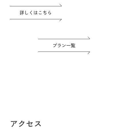
評価の料理は一番のおもてなし。
ドレスなど贅沢な特典つき◎準備もゆ
詳しくはこちら
っくり進めよう！
プラン一覧
アクセス