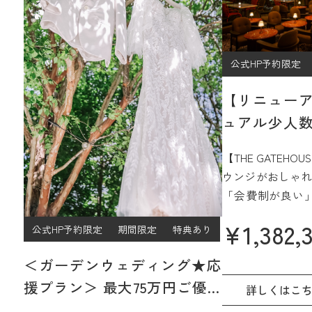
公式HP予約限定
【リニュー
ュアル少人数
プラン
【THE GATEH
ウンジがおしゃれ
「会費制が良い
ジュアルなパー
¥
1,382,
公式HP予約限定
期間限定
特典あり
過ごしたい」
そんなご希望をJ
＜ガーデンウェディング★応
15階、名古屋を
援プラン＞ 最大75万円ご優待
間で実現☆
詳しくはこ
【2027年4月/5月限定】
さらに魅力的に