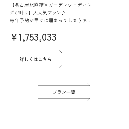
【名古屋駅直結×ガーデンウェディン
みよう
グが叶う】大人気プラン♪
毎年予約が早々に埋まってしまうお得
なプラン誕生♪
¥
1,753,033
名駅直結&緑あふれる貸切会場。名古
屋城も一望できる眺望も人気です♪高
評価の料理は一番のおもてなし。
ドレスなど贅沢な特典つき◎準備もゆ
詳しくはこちら
っくり進めよう！
プラン一覧