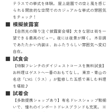
テラスでの挙式を体験。 屋上庭園での空と風を感じ
られる開放的な空間でのカジュアルな挙式の雰囲気
をチェック！
模擬披露宴
【自然光の降り注ぐ披露宴会場】大きな窓は街を一
望できる最高のビュー。夜には夜景が輝く。 木目調
であたたかい内装は、おふたりらしい雰囲気へ変幻
自在。
試食会
【特製フレンチのダイジェストコースを無料試食】
お料理はゲストへ一番のおもてなし。 東京・青山の
名店「L’AS（ラス）」が監修した五感で楽しむ料理
を堪能♪
試着会
【多数提携ショップあり】有名ドレスショップ勢揃
いで、憧れのインポートドレスブランドも充実。 ※