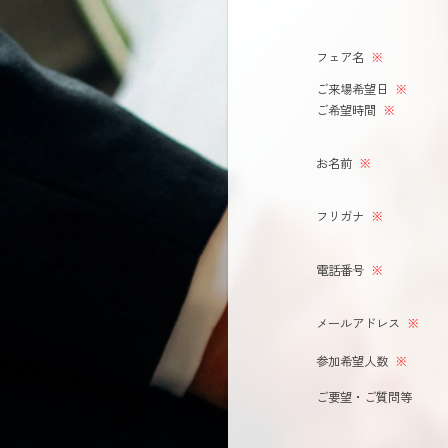
フェア名
※
ご来場希望日
※
ご希望時間
※
お名前
※
フリガナ
※
電話番号
※
メールアドレス
※
参加希望人数
※
ご要望・ご質問等