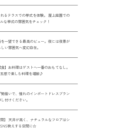
れるテラスでの挙式を体験。 屋上庭園での
アルな挙式の雰囲気をチェック！
街を一望できる最高のビュー。夜には夜景が
らしい雰囲気へ変幻自在。
試食】お料理はゲストへ一番のおもてなし。
た五感で楽しむ料理を堪能♪
プ勢揃いで、憧れのインポートドレスブラン
申し付けください。
間】 天井が高く、ナチュラルなフロアはシ
SNS映えする空間に☆