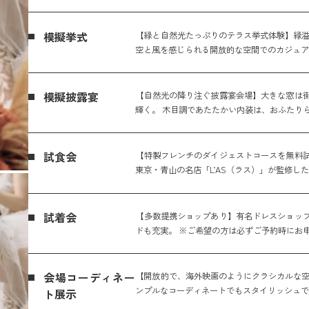
模擬挙式
【緑と自然光たっぷりのテラス挙式体験】緑溢
空と風を感じられる開放的な空間でのカジュ
模擬披露宴
【自然光の降り注ぐ披露宴会場】大きな窓は
輝く。 木目調であたたかい内装は、おふたり
試食会
【特製フレンチのダイジェストコースを無料
東京・青山の名店「L’AS（ラス）」が監修し
試着会
【多数提携ショップあり】有名ドレスショッ
ドも充実。 ※ご希望の方は必ずご予約時にお
会場コーディネー
【開放的で、海外映画のようにクラシカルな空
ンプルなコーディネートでもスタイリッシュで
ト展示