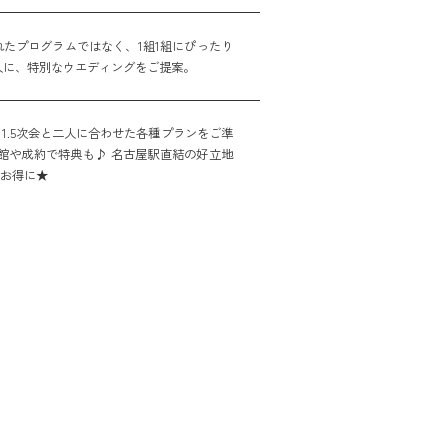
たプログラムではなく、1組1組にぴったり
人に、特別なウエディングをご提案。
1.5次会と二人に合わせた各種プランをご準
館や成約で特典も♪ 名古屋駅直結の好立地
をお得に★