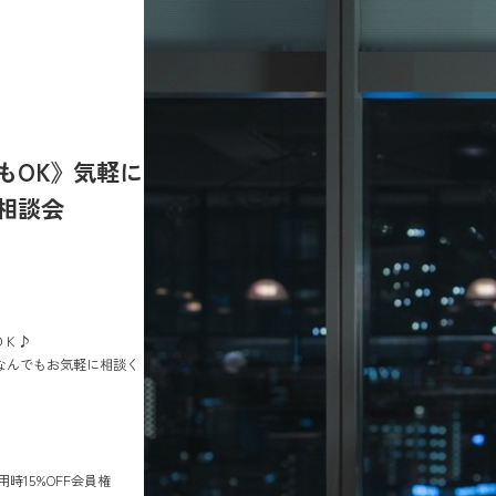
もOK》気軽に
相談会
ＯＫ♪
なんでもお気軽に相談く
用時15%OFF会員権