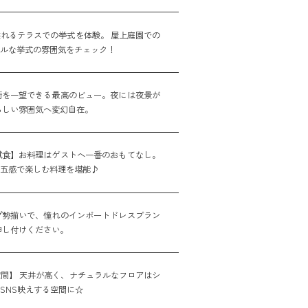
れるテラスでの挙式を体験。 屋上庭園での
アルな挙式の雰囲気をチェック！
街を一望できる最高のビュー。夜には夜景が
らしい雰囲気へ変幻自在。
試食】お料理はゲストへ一番のおもてなし。
た五感で楽しむ料理を堪能♪
プ勢揃いで、憧れのインポートドレスブラン
申し付けください。
間】 天井が高く、ナチュラルなフロアはシ
SNS映えする空間に☆