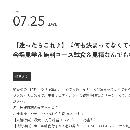
2026
07.25
土曜日
【迷ったらこれ♪】《何も決まってなくて
会場見学＆無料コース試食＆見積なんでも
特典あり
結婚式の「時期」や「予算」、「招待人数」など、まだ決まってなくても
少人数～大人数まで、王道ウェディング～会費制や1.5次会パーティまで、
ださい。
名古屋駅直結の好アクセス♪
お仕事帰りやデート中のお立ち寄りOKです♪
【来館特典】最大5.5万円相当（ペアディナー券含む）
【成約特典】ホテル朝食付きペア宿泊券 ＆ THE GATEHOUSEレストラン利