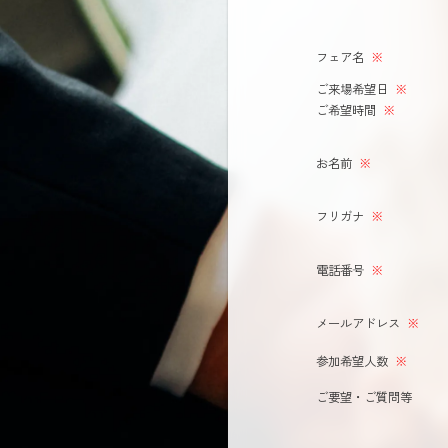
フェア名
※
ご来場希望日
※
ご希望時間
※
お名前
※
フリガナ
※
電話番号
※
メールアドレス
※
参加希望人数
※
ご要望・ご質問等