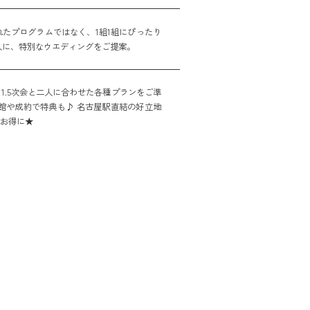
たプログラムではなく、1組1組にぴったり
人に、特別なウエディングをご提案。
1.5次会と二人に合わせた各種プランをご準
館や成約で特典も♪ 名古屋駅直結の好立地
をお得に★