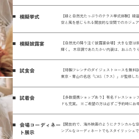
模擬挙式
【緑と自然光たっぷりのテラス挙式体験】緑溢
空と風を感じられる開放的な空間でのカジュ
模擬披露宴
【自然光の降り注ぐ披露宴会場】大きな窓は
輝く。 木目調であたたかい内装は、おふたり
試食会
【特製フレンチのダイジェストコースを無料
東京・青山の名店「L’AS（ラス）」が監修し
試着会
【多数提携ショップあり】有名ドレスショッ
ドも充実。 ※ご希望の方は必ずご予約時にお
会場コーディネー
【開放的で、海外映画のようにクラシカルな空
ンプルなコーディネートでもスタイリッシュで
ト展示