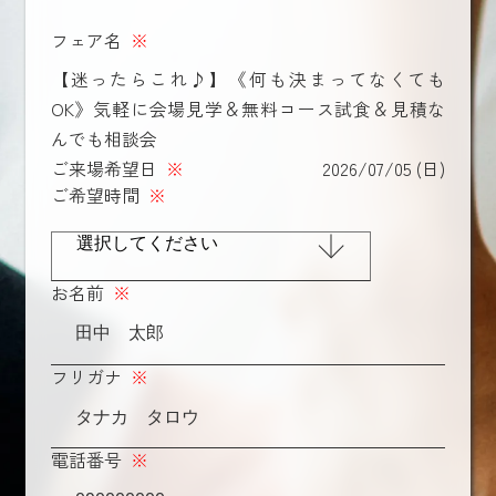
フェア名
※
【迷ったらこれ♪】《何も決まってなくても
OK》気軽に会場見学＆無料コース試食＆見積な
んでも相談会
ご来場希望日
※
2026/07/05 (日)
ご希望時間
※
お名前
※
フリガナ
※
電話番号
※