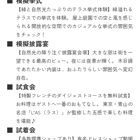
模擬挙式
【緑と自然光たっぷりのテラス挙式体験】緑溢れる
テラスでの挙式を体験。 屋上庭園での空と風を感じ
られる開放的な空間でのカジュアルな挙式の雰囲気
をチェック！
模擬披露宴
【自然光の降り注ぐ披露宴会場】大きな窓は街を一
望できる最高のビュー。夜には夜景が輝く。 木目調
であたたかい内装は、おふたりらしい雰囲気へ変幻
自在。
試食会
【特製フレンチのダイジェストコースを無料試食】
お料理はゲストへ一番のおもてなし。 東京・青山の
名店「L’AS（ラス）」が監修した五感で楽しむ料理
を堪能♪
試着会
【多数提携ショップあり】有名ドレスショップ勢揃