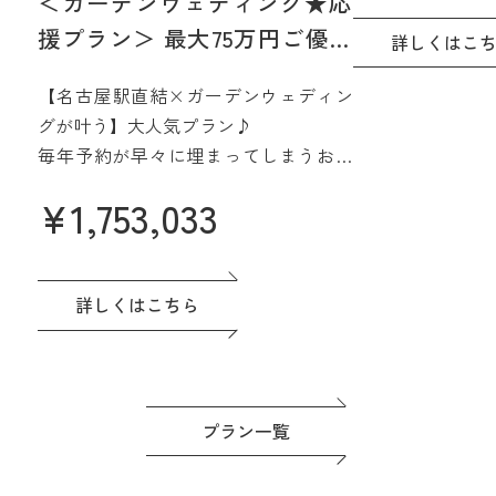
＜ガーデンウェディング★応
15階、名古屋を
援プラン＞ 最大75万円ご優待
間で実現☆
詳しくはこ
【2027年4月/5月限定】
さらに魅力的に
【名古屋駅直結×ガーデンウェディン
みよう
グが叶う】大人気プラン♪
毎年予約が早々に埋まってしまうお得
なプラン誕生♪
¥
1,753,033
名駅直結&緑あふれる貸切会場。名古
屋城も一望できる眺望も人気です♪高
評価の料理は一番のおもてなし。
ドレスなど贅沢な特典つき◎準備もゆ
詳しくはこちら
っくり進めよう！
プラン一覧