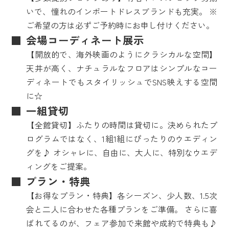
いで、憧れのインポートドレスブランドも充実。 ※
ご希望の方は必ずご予約時にお申し付けください。
会場コーディネート展示
【開放的で、海外映画のようにクラシカルな空間】
天井が高く、ナチュラルなフロアはシンプルなコー
ディネートでもスタイリッシュでSNS映えする空間
に☆
一組貸切
【全館貸切】ふたりの時間は貸切に。決められたプ
ログラムではなく、1組1組にぴったりのウエディン
グを♪ オシャレに、自由に、大人に、特別なウエデ
ィングをご提案。
プラン・特典
【お得なプラン・特典】各シーズン、少人数、1.5次
会と二人に合わせた各種プランをご準備。 さらに喜
ばれてるのが、フェア参加で来館や成約で特典も♪