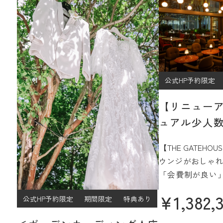
公式HP予約限定
【リニュー
ュアル少人数
プラン
【THE GATEH
ウンジがおしゃれ
「会費制が良い
ジュアルなパー
¥
1,382,
公式HP予約限定
期間限定
特典あり
過ごしたい」
そんなご希望をJ