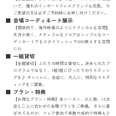
いで、憧れのインポートドレスブランドも充実。 ※
ご希望の方は必ずご予約時にお申し付けください。
会場コーディネート展示
【開放的で、海外映画のようにクラシカルな空間】
天井が高く、ナチュラルなフロアはシンプルなコー
ディネートでもスタイリッシュでSNS映えする空間
に☆
一組貸切
【全館貸切】ふたりの時間は貸切に。決められたプ
ログラムではなく、1組1組にぴったりのウエディン
グを♪ オシャレに、自由に、大人に、特別なウエデ
ィングをご提案。
プラン・特典
【お得なプラン・特典】各シーズン、少人数、1.5次
会と二人に合わせた各種プランをご準備。 さらに喜
ばれてるのが、フェア参加で来館や成約で特典も♪