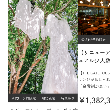
公式HP予約限定
【リニュー
ュアル少人数
プラン
【THE GATEH
ウンジがおしゃれ
「会費制が良い
ジュアルなパー
¥
1,382,
公式HP予約限定
期間限定
特典あり
過ごしたい」
そんなご希望をJ