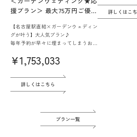
＜ガーデンウェディング★応
15階、名古屋を
援プラン＞ 最大75万円ご優待
間で実現☆
詳しくはこ
【2027年4月/5月限定】
さらに魅力的に
【名古屋駅直結×ガーデンウェディン
みよう
グが叶う】大人気プラン♪
毎年予約が早々に埋まってしまうお得
なプラン誕生♪
¥
1,753,033
名駅直結&緑あふれる貸切会場。名古
屋城も一望できる眺望も人気です♪高
評価の料理は一番のおもてなし。
ドレスなど贅沢な特典つき◎準備もゆ
詳しくはこちら
っくり進めよう！
プラン一覧