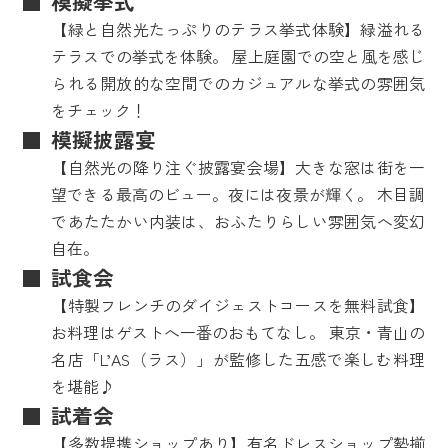
模擬挙式
【緑と自然光たっぷりのテラス挙式体験】緑溢れる
テラスでの挙式を体験。 屋上庭園での空と風を感じ
られる開放的な空間でのカジュアルな挙式の雰囲気
をチェック！
模擬披露宴
【自然光の降り注ぐ披露宴会場】大きな窓は街を一
望できる最高のビュー。夜には夜景が輝く。 木目調
であたたかい内装は、おふたりらしい雰囲気へ変幻
自在。
試食会
【特製フレンチのダイジェストコースを無料試食】
お料理はゲストへ一番のおもてなし。 東京・青山の
名店「L’AS（ラス）」が監修した五感で楽しむ料理
を堪能♪
試着会
【多数提携ショップあり】有名ドレスショップ勢揃