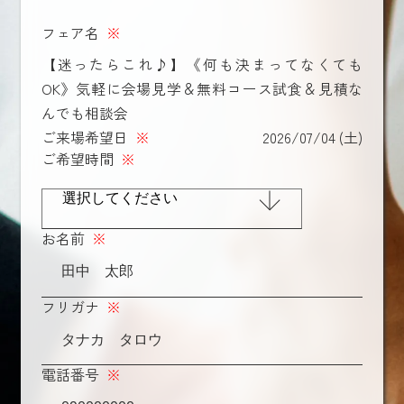
フェア名
※
【迷ったらこれ♪】《何も決まってなくても
OK》気軽に会場見学＆無料コース試食＆見積な
んでも相談会
ご来場希望日
※
2026/07/04 (土)
ご希望時間
※
お名前
※
フリガナ
※
電話番号
※