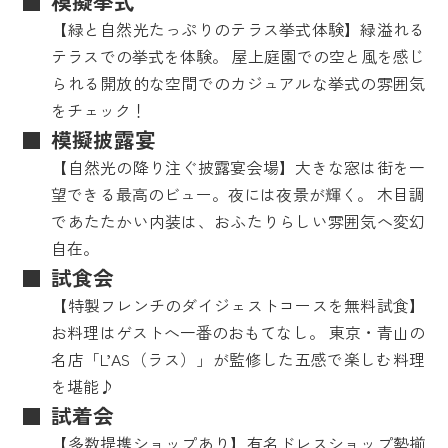
模擬挙式
【緑と自然光たっぷりのテラス挙式体験】緑溢れる
テラスでの挙式を体験。 屋上庭園での空と風を感じ
られる開放的な空間でのカジュアルな挙式の雰囲気
をチェック！
模擬披露宴
【自然光の降り注ぐ披露宴会場】大きな窓は街を一
望できる最高のビュー。夜には夜景が輝く。 木目調
であたたかい内装は、おふたりらしい雰囲気へ変幻
自在。
試食会
【特製フレンチのダイジェストコースを無料試食】
お料理はゲストへ一番のおもてなし。 東京・青山の
名店「L’AS（ラス）」が監修した五感で楽しむ料理
を堪能♪
試着会
【多数提携ショップあり】有名ドレスショップ勢揃