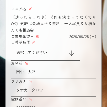
フェア名
※
【迷ったらこれ♪】《何も決まってなくても
OK》気軽に会場見学＆無料コース試食＆見積な
んでも相談会
ご来場希望日
※
2026/06/28 (日)
ご希望時間
※
お名前
※
フリガナ
※
電話番号
※