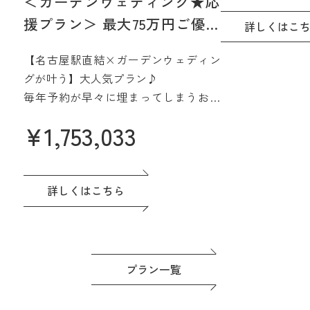
＜ガーデンウェディング★応
15階、名古屋を
援プラン＞ 最大75万円ご優待
間で実現☆
詳しくはこ
【2027年4月/5月限定】
さらに魅力的に
【名古屋駅直結×ガーデンウェディン
みよう
グが叶う】大人気プラン♪
毎年予約が早々に埋まってしまうお得
なプラン誕生♪
¥
1,753,033
名駅直結&緑あふれる貸切会場。名古
屋城も一望できる眺望も人気です♪高
評価の料理は一番のおもてなし。
ドレスなど贅沢な特典つき◎準備もゆ
詳しくはこちら
っくり進めよう！
プラン一覧