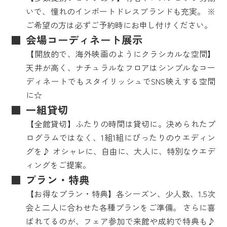
いで、憧れのインポートドレスブランドも充実。 ※
ご希望の方は必ずご予約時にお申し付けください。
会場コーディネート展示
【開放的で、海外映画のようにクラシカルな空間】
天井が高く、ナチュラルなフロアはシンプルなコー
ディネートでもスタイリッシュでSNS映えする空間
に☆
一組貸切
【全館貸切】ふたりの時間は貸切に。決められたプ
ログラムではなく、1組1組にぴったりのウエディン
グを♪ オシャレに、自由に、大人に、特別なウエデ
ィングをご提案。
プラン・特典
【お得なプラン・特典】各シーズン、少人数、1.5次
会と二人に合わせた各種プランをご準備。 さらに喜
ばれてるのが、フェア参加で来館や成約で特典も♪