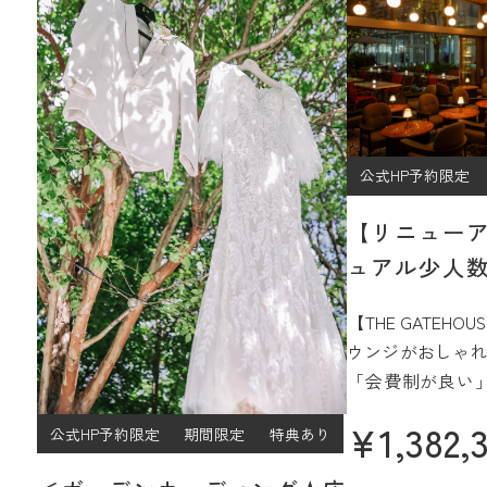
公式HP予約限定
【リニュー
ュアル少人数
プラン
【THE GATEH
ウンジがおしゃれ
「会費制が良い
ジュアルなパー
¥
1,382,
公式HP予約限定
期間限定
特典あり
過ごしたい」
そんなご希望をJ