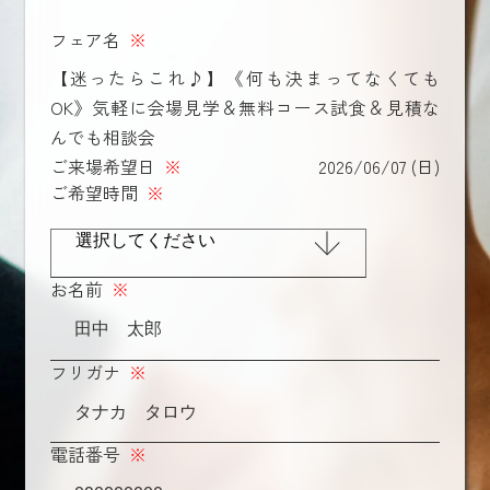
フェア名
※
【迷ったらこれ♪】《何も決まってなくても
OK》気軽に会場見学＆無料コース試食＆見積な
んでも相談会
ご来場希望日
※
2026/06/07 (日)
ご希望時間
※
お名前
※
フリガナ
※
電話番号
※