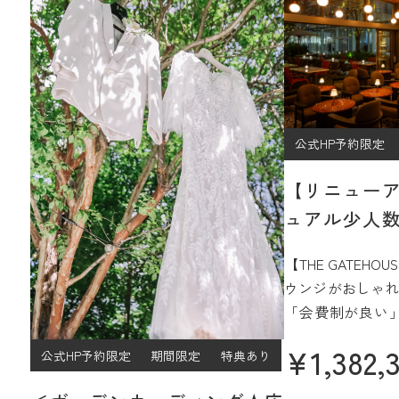
公式HP予約限定
【リニュー
ュアル少人数
プラン
【THE GATEH
ウンジがおしゃれ
「会費制が良い
ジュアルなパー
¥
1,382,
公式HP予約限定
期間限定
特典あり
過ごしたい」
そんなご希望をJ