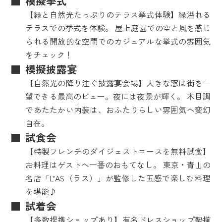
模擬挙式
【緑と自然光たっぷりのテラス挙式体験】緑溢れる
テラスでの挙式を体験。 屋上庭園での空と風を感じ
られる開放的な空間でのカジュアルな挙式の雰囲気
をチェック！
模擬披露宴
【自然光の降り注ぐ披露宴会場】大きな窓は街を一
望できる最高のビュー。夜には夜景が輝く。 木目調
であたたかい内装は、おふたりらしい雰囲気へ変幻
自在。
試食会
【特製フレンチのダイジェストコースを無料試食】
お料理はゲストへ一番のおもてなし。 東京・青山の
名店「L’AS（ラス）」が監修した五感で楽しむ料理
を堪能♪
試着会
【多数提携ショップあり】有名ドレスショップ勢揃