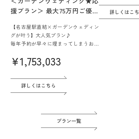
＜ガーデンウェディング★応
15階、名古屋を
援プラン＞ 最大75万円ご優待
間で実現☆
詳しくはこ
【2027年4月/5月限定】
さらに魅力的に
【名古屋駅直結×ガーデンウェディン
みよう
グが叶う】大人気プラン♪
毎年予約が早々に埋まってしまうお得
なプラン誕生♪
¥
1,753,033
名駅直結&緑あふれる貸切会場。名古
屋城も一望できる眺望も人気です♪高
評価の料理は一番のおもてなし。
ドレスなど贅沢な特典つき◎準備もゆ
詳しくはこちら
っくり進めよう！
プラン一覧