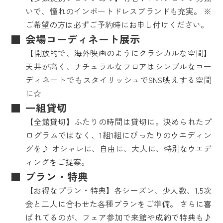
いで、憧れのインポートドレスブランドも充実。 ※
ご希望の方は必ずご予約時にお申し付けください。
会場コーディネート展示
【開放的で、海外映画のようにクラシカルな空間】
天井が高く、ナチュラルなフロアはシンプルなコー
ディネートでもスタイリッシュでSNS映えする空間
に☆
一組貸切
【全館貸切】ふたりの時間は貸切に。決められたプ
ログラムではなく、1組1組にぴったりのウエディン
グを♪ オシャレに、自由に、大人に、特別なウエデ
ィングをご提案。
プラン・特典
【お得なプラン・特典】各シーズン、少人数、1.5次
会と二人に合わせた各種プランをご準備。 さらに喜
ばれてるのが、フェア参加で来館や成約で特典も♪